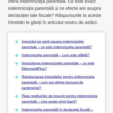
oferă indemnizația parentală. Ce este exact
indemnizația parentală și ce efecte are asupra
declarației tale fiscale? Răspunsurile la aceste
întrebări le găsiți în articolul nostru de astăzi.
Impozitul pe venit asupra indemnizației
parentale – ce este indemnizația parentală?
Indemnizația parentală – cum este plătită?
Impozitarea indemnizației parentale – ce este
ElterngeldPlus?
Rambursarea impozitelor pentru indemnizația
parentală – cum pot obține bonusul de
parteneriat?
Plata restituirilor de impozit pentru indemnizația
parentală – cine poate primi banii?
Indemnizația parentală în declarația fiscală –