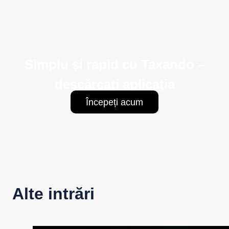
Simplu și rapid cu Taxando –
descărcați aplicația
Începeți acum
Alte intrări