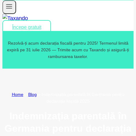
Începe gratuit
Rezolvă-ți acum declarația fiscală pentru 2025! Termenul limită
expiră pe 31 iulie 2026 — Trimite acum cu Taxando și asigură-ți
rambursarea taxelor.
Home
»
Blog
»
Indemnizația parentală în Germania pentru
declarația fiscală 2025
Indemnizația parentală în
Germania pentru declarația