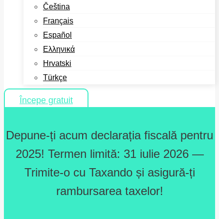
Čeština
Français
Español
Ελληνικά
Hrvatski
Türkçe
Începe gratuit
Depune-ți acum declarația fiscală pentru
2025! Termen limită: 31 iulie 2026 —
Trimite-o cu Taxando și asigură-ți
rambursarea taxelor!