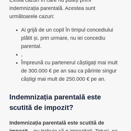
Există cazuri în care nu puteți primi
indemnizația parentală. Acestea sunt
următoarele cazuri:
Ai grijă de un copil în timpul concediului
plătit și, prin urmare, nu iei concediu
parental.
,
Împreună cu partenerul câștigați mai mult
de 300.000 € pe an sau ca părinte singur
câștigi mai mult de 250.000 € pe an.
Indemnizația parentală este
scutită de impozit?
Indemnizația parentală este scutită de
impozit
– nu trebuie să o impozitați. Totuși, ea