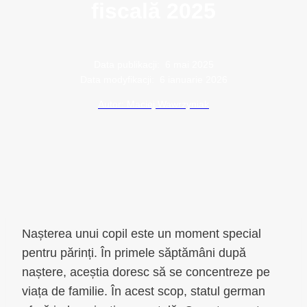
fiscală 2025
Data publikacji:
6 mai 2025
Data modyfikacji:
6 ianuarie 2026
Autor: Maciej Wawrzyniak
Nașterea unui copil este un moment special
pentru părinți. În primele săptămâni după
naștere, aceștia doresc să se concentreze pe
viața de familie. În acest scop, statul german