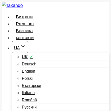
Перейти
до
Витрати
вмісту
Premium
Безпека
контакти
UA
UK
Deutsch
English
Polski
Български
Italiano
Română
Русский