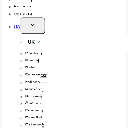
Безпека
контакти
Перемкнути
UA
меню
нащадка
UK
Deutsch
English
Polski
Български
Italiano
Română
Русский
Čeština
Français
Español
Ελληνικά