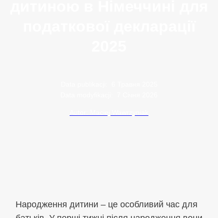
дитиною в Німеччині для
податкової декларації
2025
Data publikacji:
6 Травня 2025
Data modyfikacji:
7 Січня 2026
Autor: Maciej Wawrzyniak
Народження дитини – це особливий час для
батьків. У перші тижні після народження вони