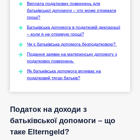
Виплата податкових повернень для
батьківської допомоги – хто може отримати
гроші?
Батьківська допомога в податковій декларації
– коли я не отримую гроші?
Чи є батьківська допомога безподатковою?
Подання заявки на материнську допомогу з
податкових повернень
Як батьківська допомога впливає на
податковий тягар батьків?
Податок на доходи з
батьківської допомоги – що
таке Elterngeld?