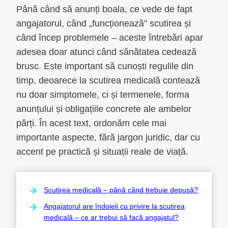
Până când să anunți boala, ce vede de fapt
angajatorul, când „funcționează” scutirea și
când încep problemele – aceste întrebări apar
adesea doar atunci când sănătatea cedează
brusc. Este important să cunoști regulile din
timp, deoarece la scutirea medicală contează
nu doar simptomele, ci și termenele, forma
anunțului și obligațiile concrete ale ambelor
părți. În acest text, ordonăm cele mai
importante aspecte, fără jargon juridic, dar cu
accent pe practică și situații reale de viață.
Scutirea medicală – până când trebuie depusă?
Angajatorul are îndoieli cu privire la scutirea
medicală – ce ar trebui să facă angajatul?