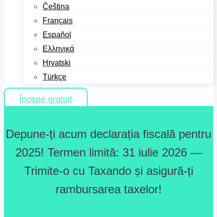
Čeština
Français
Español
Ελληνικά
Hrvatski
Türkçe
Începe gratuit
Depune-ți acum declarația fiscală pentru
2025! Termen limită: 31 iulie 2026 —
Trimite-o cu Taxando și asigură-ți
rambursarea taxelor!