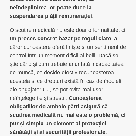
neîndeplinirea lor poate duce la
suspendarea plății remunerației
.
O scutire medicală nu este doar o formalitate, ci
un proces concret bazat pe reguli clare
, a
căror cunoaștere oferă liniște și un sentiment de
control într-un moment dificil al bolii. Dacă se
știe când și cum trebuie anunțată incapacitatea
de muncă, ce decide efectiv recunoașterea
acesteia și ce drepturi există în caz de îndoieli
ale angajatorului, se pot evita mai ușor
neînțelegerile și stresul.
Cunoașterea
obligațiilor de ambele părți asigură că
scutirea medicală nu mai este o problemă, ci
pur și simplu un element al protecției
sănătății și al securității profesionale
.