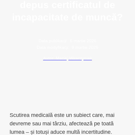
depus certificatul de
incapacitate de muncă?
Data publikacji:
6 martie 2026
Data modyfikacji:
9 martie 2026
Autor: Maciej Wawrzyniak
Scutirea medicală este un subiect care, mai
devreme sau mai târziu, afectează pe toată
lumea – și totuși aduce multă incertitudine.