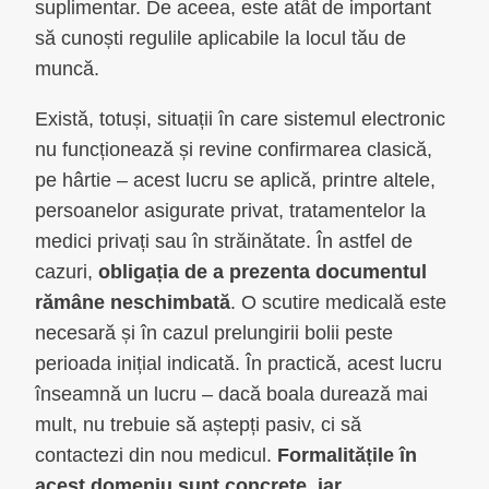
suplimentar. De aceea, este atât de important
să cunoști regulile aplicabile la locul tău de
muncă.
Există, totuși, situații în care sistemul electronic
nu funcționează și revine confirmarea clasică,
pe hârtie – acest lucru se aplică, printre altele,
persoanelor asigurate privat, tratamentelor la
medici privați sau în străinătate. În astfel de
cazuri,
obligația de a prezenta documentul
rămâne neschimbată
. O scutire medicală este
necesară și în cazul prelungirii bolii peste
perioada inițial indicată. În practică, acest lucru
înseamnă un lucru – dacă boala durează mai
mult, nu trebuie să aștepți pasiv, ci să
contactezi din nou medicul.
Formalitățile în
acest domeniu sunt concrete, iar