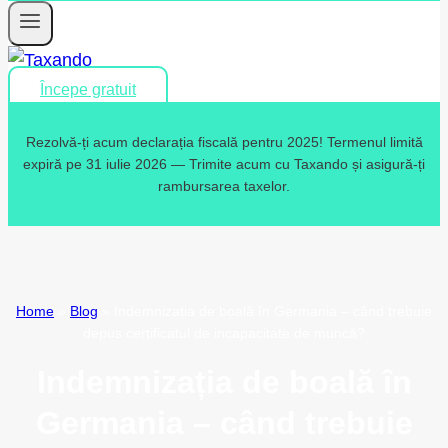
Începe gratuit
Rezolvă-ți acum declarația fiscală pentru 2025! Termenul limită
expiră pe 31 iulie 2026 — Trimite acum cu Taxando și asigură-ți
rambursarea taxelor.
Home
»
Blog
»
Indemnizația de boală în Germania – când trebuie
depus certificatul de incapacitate de muncă?
Indemnizația de boală în
Germania – când trebuie