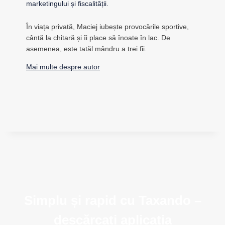
marketingului și fiscalității.
În viața privată, Maciej iubește provocările sportive,
cântă la chitară și îi place să înoate în lac. De
asemenea, este tatăl mândru a trei fii.
Mai multe despre autor
Simplu și rapid cu Taxando –
descărcați aplicația