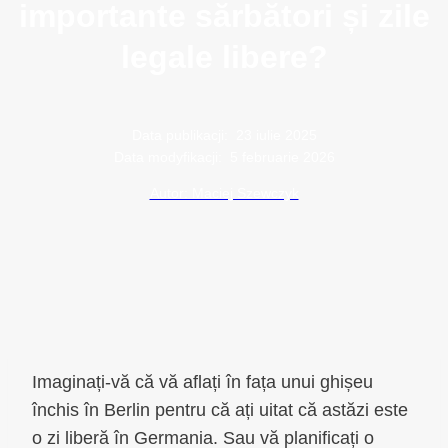
importante sărbători și zile
legale libere?
Data publikacji:
23 iulie 2025
Data modyfikacji:
5 februarie 2026
Autor: Maciej Szewczyk
Imaginați-vă că vă aflați în fața unui ghișeu
închis în Berlin pentru că ați uitat că astăzi este
o zi liberă în Germania. Sau vă planificați o