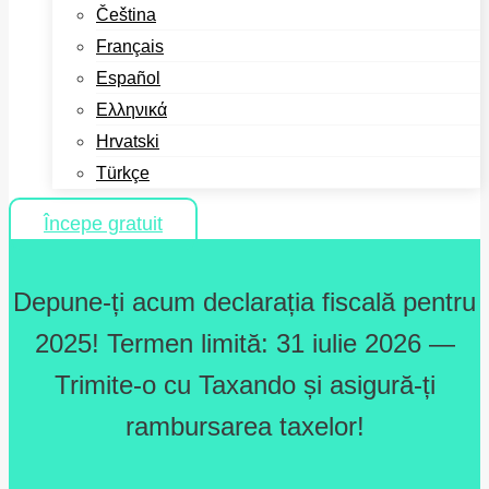
Čeština
Français
Español
Ελληνικά
Hrvatski
Türkçe
Începe gratuit
Depune-ți acum declarația fiscală pentru
2025! Termen limită: 31 iulie 2026 —
Trimite-o cu Taxando și asigură-ți
rambursarea taxelor!