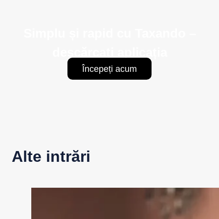
Simplu și rapid cu Taxando –
descărcați aplicația
Începeți acum
Alte intrări