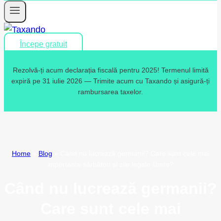
Începe gratuit
Rezolvă-ți acum declarația fiscală pentru 2025! Termenul limită
expiră pe 31 iulie 2026 — Trimite acum cu Taxando și asigură-ți
rambursarea taxelor.
Home
»
Blog
»
Când nu lucrează germanii? Care sunt cele mai
importante sărbători și zile legale libere?
Când nu lucrează germanii?
Care sunt cele mai