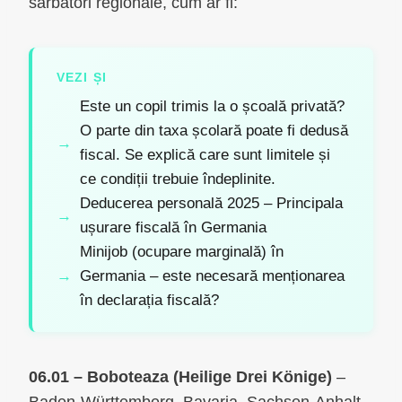
sărbători regionale, cum ar fi:
VEZI ȘI
Este un copil trimis la o școală privată?
O parte din taxa școlară poate fi dedusă
fiscal. Se explică care sunt limitele și
ce condiții trebuie îndeplinite.
Deducerea personală 2025 – Principala
ușurare fiscală în Germania
Minijob (ocupare marginală) în
Germania – este necesară menționarea
în declarația fiscală?
06.01 – Boboteaza (Heilige Drei Könige)
–
Baden-Württemberg, Bavaria, Sachsen-Anhalt,