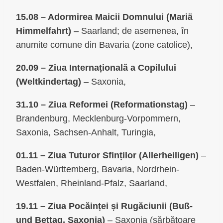
15.08 – Adormirea Maicii Domnului (Mariä
Himmelfahrt)
– Saarland; de asemenea, în
anumite comune din Bavaria (zone catolice),
20.09 – Ziua Internațională a Copilului
(Weltkindertag)
– Saxonia,
31.10 – Ziua Reformei (Reformationstag)
–
Brandenburg, Mecklenburg-Vorpommern,
Saxonia, Sachsen-Anhalt, Turingia,
01.11 – Ziua Tuturor Sfinților (Allerheiligen)
–
Baden-Württemberg, Bavaria, Nordrhein-
Westfalen, Rheinland-Pfalz, Saarland,
19.11 – Ziua Pocăinței și Rugăciunii (Buß-
und Bettag, Saxonia)
– Saxonia (sărbătoare