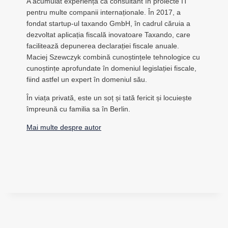
A acumulat experiență ca consultant în proiecte IT
pentru multe companii internaționale. În 2017, a
fondat startup-ul taxando GmbH, în cadrul căruia a
dezvoltat aplicația fiscală inovatoare Taxando, care
facilitează depunerea declarației fiscale anuale.
Maciej Szewczyk combină cunoștințele tehnologice cu
cunoștințe aprofundate în domeniul legislației fiscale,
fiind astfel un expert în domeniul său.
În viața privată, este un soț și tată fericit și locuiește
împreună cu familia sa în Berlin.
Mai multe despre autor