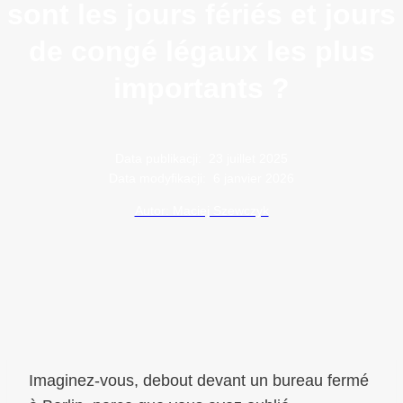
sont les jours fériés et jours
de congé légaux les plus
importants ?
Data publikacji:
23 juillet 2025
Data modyfikacji:
6 janvier 2026
Autor: Maciej Szewczyk
Imaginez-vous, debout devant un bureau fermé