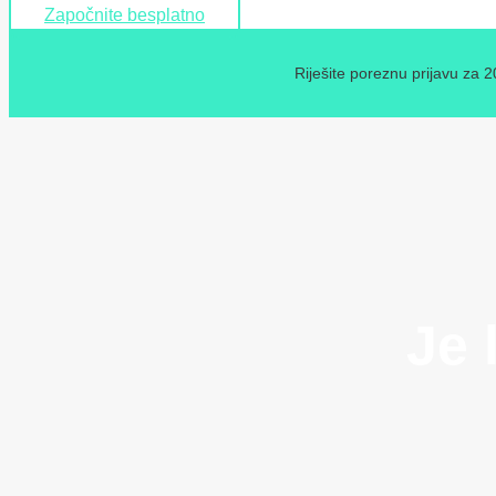
Započnite besplatno
Riješite poreznu prijavu za 
Je 