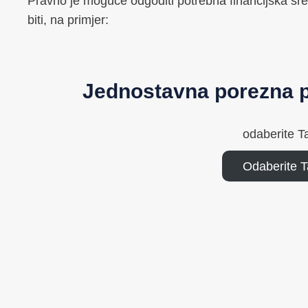
Pravno je moguće odgoditi potrebna financijska sred
biti, na primjer:
Jednostavna porezna p
odaberite T
Odaberite 