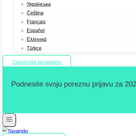
Українська
Čeština
Français
Español
Ελληνικά
Türkçe
Započnite besplatno
Podnesite svoju poreznu prijavu za 202