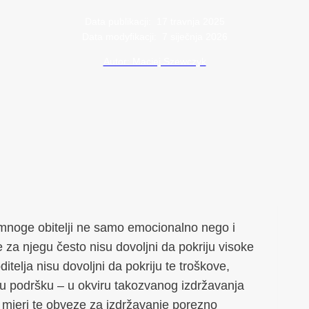
Data publikacji:
17 travnja 2025
Data modyfikacji:
7 siječnja 2026
Autor: Maciej Szewczyk
 mnoge obitelji ne samo emocionalno nego i
 za njegu često nisu dovoljni da pokriju visoke
itelja nisu dovoljni da pokriju te troškove,
sku podršku – u okviru takozvanog izdržavanja
oj mjeri te obveze za izdržavanje porezno