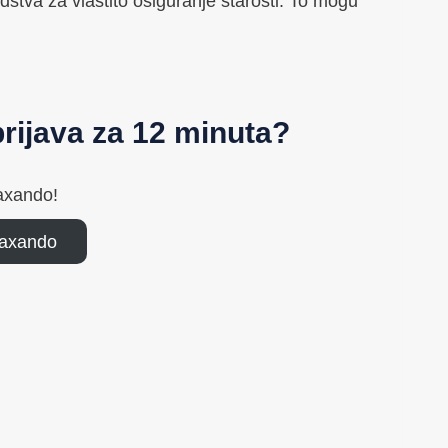
stva za vlastito osiguranje starosti. To mogu
rijava za 12 minuta?
axando!
Taxando