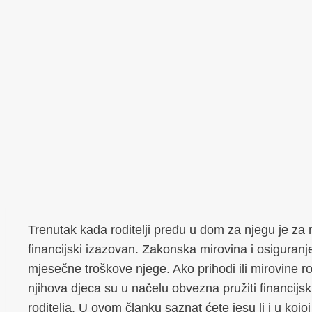
Trenutak kada roditelji pređu u dom za njegu je za
financijski izazovan. Zakonska mirovina i osiguranje
mjesečne troškove njege. Ako prihodi ili mirovine rod
njihova djeca su u načelu obvezna pružiti financij
roditelja. U ovom članku saznat ćete jesu li i u koj