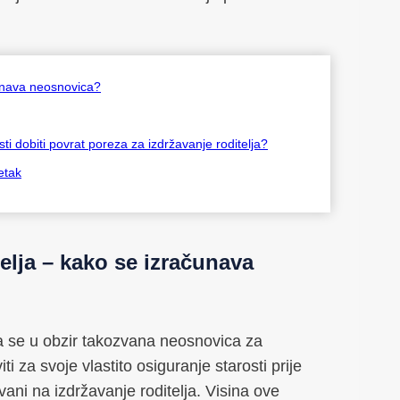
čunava neosnovica?
i dobiti povrat poreza za izdržavanje roditelja?
etak
elja – kako se izračunava
ima se u obzir takozvana neosnovica za
ti za svoje vlastito osiguranje starosti prije
zvani na izdržavanje roditelja. Visina ove