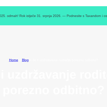
2025. odmah! Rok istječe 31. srpnja 2026. — Podnesite s Taxandom i os
Home
»
Blog
»
Je li uzdržavanje roditelja porezno odbitno?
li uzdržavanje rodit
porezno odbitno?