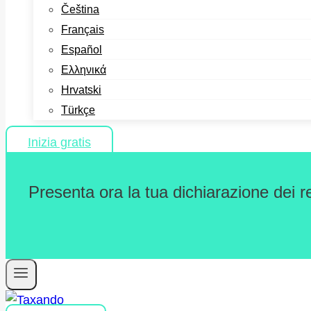
Čeština
Français
Español
Ελληνικά
Hrvatski
Türkçe
Inizia gratis
Presenta ora la tua dichiarazione dei r