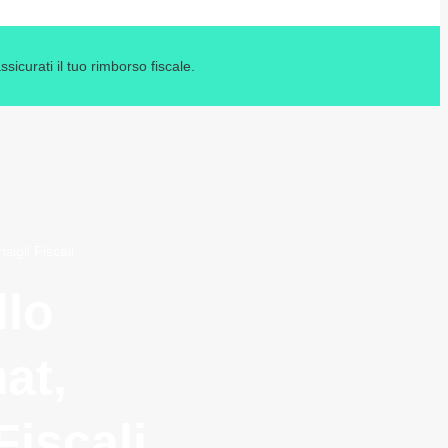
icurati il tuo rimborso fiscale.
igli Fiscali
llo
at,
iscali