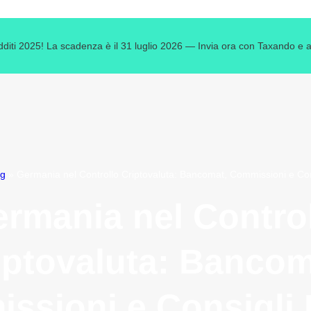
edditi 2025! La scadenza è il 31 luglio 2026 — Invia ora con Taxando e ass
og
»
Germania nel Controllo Criptovaluta: Bancomat, Commissioni e Cons
rmania nel Contro
iptovaluta: Bancom
ssioni e Consigli F