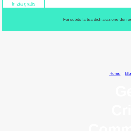
Inizia gratis
Fai subito la tua dichiarazione dei r
Home
»
Bl
Ge
Cr
Commi