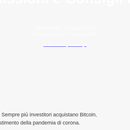
Data publikacji:
27 Giugno 2024
Data modyfikacji:
7 Gennaio 2026
Autor: Maciej Szewczyk
. Sempre più investitori acquistano Bitcoin,
vestimento della pandemia di corona.