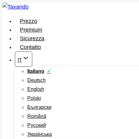
Salta
al
Prezzo
contenuto
Premium
Sicurezza
Contatto
IT
Italiano
Deutsch
English
Polski
Български
Română
Русский
Українська