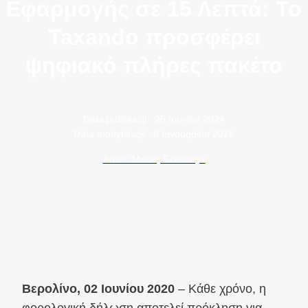
Εφαρμογής σε 15 Λεπτά: Το
Taxando προσφέρει
ψηφιακό πλήρες πακέτο
Data publikacji:
25 Ιουνίου 2024
Data modyfikacji:
8 Ιανουαρίου 2026
Autor: Maciej Szewczyk
Βερολίνο, 02 Ιουνίου 2020
– Κάθε χρόνο, η
φορολογική δήλωση αποτελεί πρόκληση για