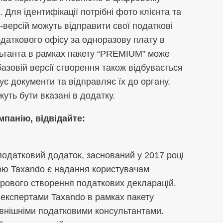
Для ідентифікації потрібні фото клієнта та
-версій можуть відправити свої податкові
даткового офісу за одноразову плату в
льтанта в рамках пакету “PREMIUM” може
базовій версії створення також відбувається
ує документи та відправляє їх до органу.
жуть бути вказані в додатку.
панію, відвідайте:
 податковий додаток, заснований у 2017 році
ю Taxando є надання користувачам
фрового створення податкових декларацій.
 експертами Taxando в рамках пакету
овнішніми податковими консультантами.