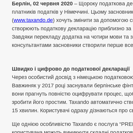
Берлін, 02 червня 2020
– Щороку податкова дек
платників податків у Німеччині. Цьому засновни
(
www.taxando.de
) хочуть змінити за допомогою с
створюють податкову декларацію приблизно за 
Завдяки перекладу додатка на чотири мови та 
консультантами засновники створили перше все
Швидко і цифрово до податкової декларації
Через особистий досвід з німецькою податков
Вавжиняк у 2017 році заснували берлінське фінт
вони прагнуть повністю оцифрувати процес, що
зробити його простим. Taxando автоматично ст
15 хвилин. Користувачі одразу дізнаються про с
Ще однією особливістю Taxando є послуга “PREM
користувача можуть виникнути складні податков