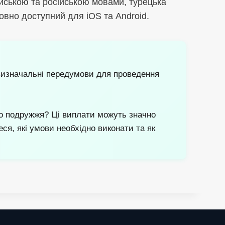
йською та російською мовами, турецька
овно доступний для iOS та Android.
визначальні передумови для проведення
о подружжя? Ці виплати можуть значно
я, які умови необхідно виконати та як