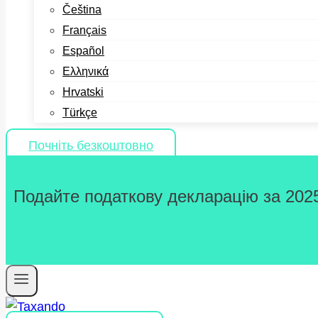
Čeština
Français
Español
Ελληνικά
Hrvatski
Türkçe
Почніть безкоштовно
Подайте податкову декларацію за 2025 