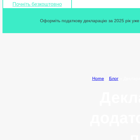
Почніть безкоштовно
Оформіть податкову декларацію за 2025 рік уже 
Home
»
Блог
»
Деклара
Декл
додато
п