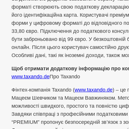
форматі створюють свою податкову декларацію. 
його ідентифікаційна карта. Користувачі преміум
форми у цифровому форматі до відповідного по
33,80 євро. Підключення до податкового консу
бути заброньовано від 99 євро. У безкоштовній 
онлайн. Після цього користувач самостійно друк
Особливі дані, такі як іноземні доходи, також мо
Щоб отримати додаткову інформацію про ком
www.taxando.de
Про Taxando
Фінтех-компанія Taxando (
www.taxando.de
) – це
Мацеєм Шевчиком та Мацеєм Вавжиняком. Мето
можливості швидкого, простого та повністю ци
Завдяки співпраці з професійними податковими
“PREMIUM” пропонує безпосередній зв’язок з з