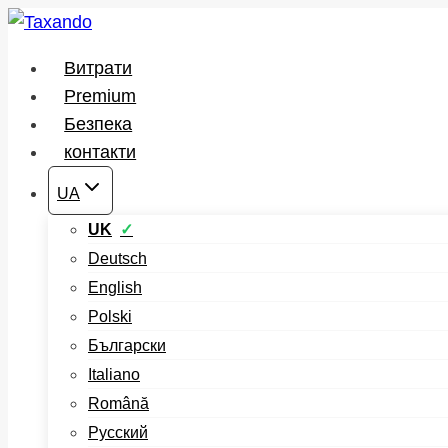
Перейти
до
Витрати
вмісту
Premium
Безпека
контакти
UA
UK
Deutsch
English
Polski
Български
Italiano
Română
Русский