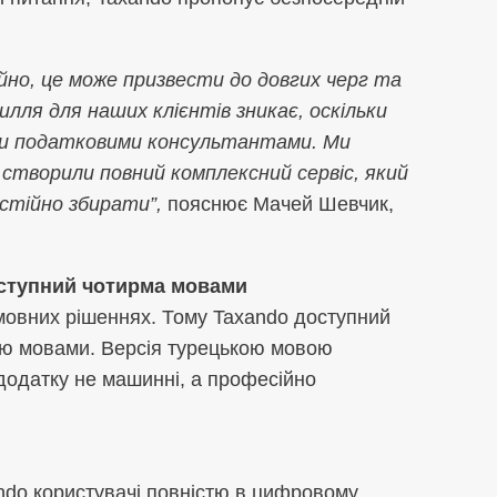
но, це може призвести до довгих черг та
лля для наших клієнтів зникає, оскільки
ими податковими консультантами. Ми
 створили повний комплексний сервіс, який
остійно збирати”,
пояснює Мачей Шевчик,
оступний чотирма мовами
мовних рішеннях. Тому Taxando доступний
кою мовами. Версія турецькою мовою
 додатку не машинні, а професійно
ndo користувачі повністю в цифровому