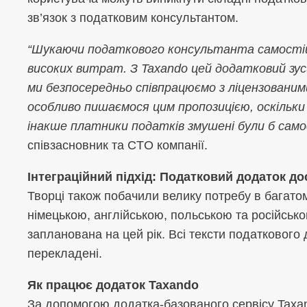
зв’язок з податковим консультантом.
“Шукаючи податкового консультанта самостій
високих витрат. З Taxando цей додатковий зуси
ми безпосередньо співпрацюємо з ліцензован
особливо пишаємося цим пропозицією, оскільки
інакше платники податків змушені були б сам
співзасновник та CTO компанії.
Інтеграційний підхід: Податковий додаток д
Творці також побачили велику потребу в багато
німецькою, англійською, польською та російсь
запланована на цей рік. Всі тексти податкового
перекладені.
Як працює додаток Taxando
За допомогою додатка-базованого сервісу Taxa