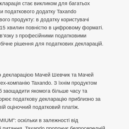
ларація стає викликом для багатьох
ки податкового додатку Taxando
вого продукту: в додатку користувачі
15 хвилин повністю в цифровому форматі.
зв’язку з професійними податковими
бічне рішення для податкових декларацій.
ою декларацією Мачей Шевчик та Мачей
ех-компанію Taxando. З їхнім продуктом
б заощадити якомога більше часу та
ворює податкову декларацію приблизно за
вій оціночний податковий платіж.
IUM”: оскільки в залежності від
і питання, Taxando пропонує безпосередній