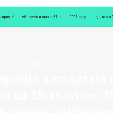
зараз! Кінцевий термін спливає 31 липня 2026 року — подайте її з
ція з податків через додаток за 15 хвилин: Taxando пропонує цифр
арація з податків 
к за 15 хвилин: 
ропонує цифров