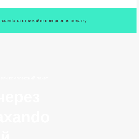
 Taxando та отримайте повернення податку.
овий комплексний пакет
через
Taxando
ий