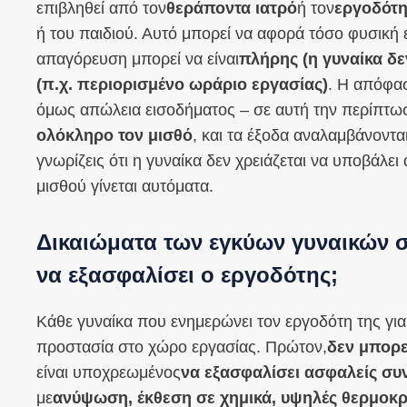
επιβληθεί από τον
θεράποντα ιατρό
ή τον
εργοδότ
ή του παιδιού. Αυτό μπορεί να αφορά τόσο φυσική 
απαγόρευση μπορεί να είναι
πλήρης (η γυναίκα δε
(π.χ. περιορισμένο ωράριο εργασίας)
. Η απόφα
όμως απώλεια εισοδήματος – σε αυτή την περίπτω
ολόκληρο τον μισθό
, και τα έξοδα αναλαμβάνοντα
γνωρίζεις ότι η γυναίκα δεν χρειάζεται να υποβάλει
μισθού γίνεται αυτόματα.
Δικαιώματα των εγκύων γυναικών σ
να εξασφαλίσει ο εργοδότης;
Κάθε γυναίκα που ενημερώνει τον εργοδότη της για
προστασία στο χώρο εργασίας. Πρώτον,
δεν μπορε
είναι υποχρεωμένος
να εξασφαλίσει ασφαλείς συ
με
ανύψωση, έκθεση σε χημικά, υψηλές θερμοκρ