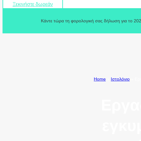
Ξεκινήστε δωρεάν
Κάντε τώρα τη φορολογική σας δήλωση για το 202
Home
»
Ιστολόγιο
»
Εργ
Εργασ
εγκυ