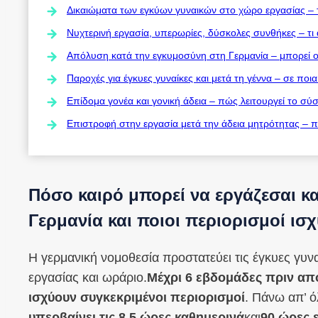
Δικαιώματα των εγκύων γυναικών στο χώρο εργασίας – τ
Νυχτερινή εργασία, υπερωρίες, δύσκολες συνθήκες – τι α
Απόλυση κατά την εγκυμοσύνη στη Γερμανία – μπορεί ο
Παροχές για έγκυες γυναίκες και μετά τη γέννα – σε ποι
Επίδομα γονέα και γονική άδεια – πώς λειτουργεί το σύ
Επιστροφή στην εργασία μετά την άδεια μητρότητας – ποι
Πόσο καιρό μπορεί να εργάζεσαι κ
Γερμανία και ποιοι περιορισμοί ισ
Η γερμανική νομοθεσία προστατεύει τις έγκυες γυναί
εργασίας και ωράριο.
Μέχρι 6 εβδομάδες πριν από
ισχύουν συγκεκριμένοι περιορισμοί
. Πάνω απ’ ό
υπερβαίνει τις 8,5 ώρες καθημερινά
και
90 ώρες 