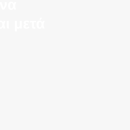
 να
αι μετά