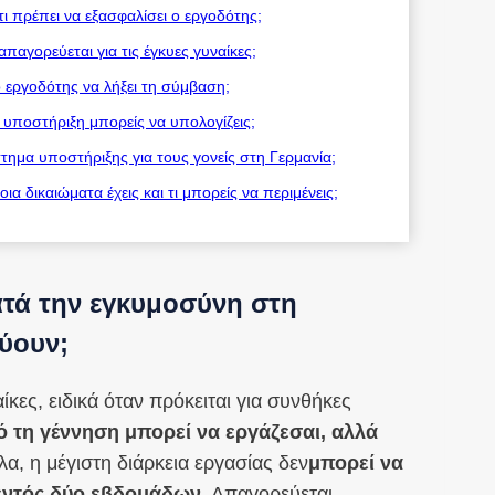
ι πρέπει να εξασφαλίσει ο εργοδότης;
παγορεύεται για τις έγκυες γυναίκες;
 εργοδότης να λήξει τη σύμβαση;
α υποστήριξη μπορείς να υπολογίζεις;
στημα υποστήριξης για τους γονείς στη Γερμανία;
α δικαιώματα έχεις και τι μπορείς να περιμένεις;
ατά την εγκυμοσύνη στη
χύουν;
κες, ειδικά όταν πρόκειται για συνθήκες
 τη γέννηση μπορεί να εργάζεσαι, αλλά
λα, η μέγιστη διάρκεια εργασίας δεν
μπορεί να
εντός δύο εβδομάδων
. Απαγορεύεται