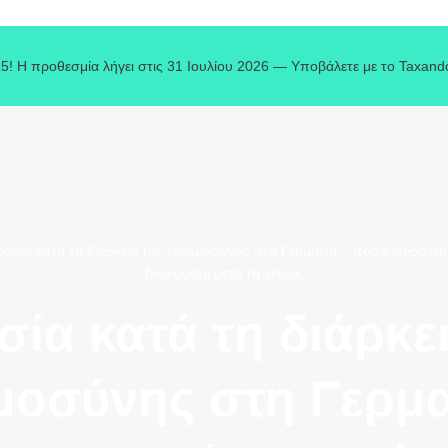
5! Η προθεσμία λήγει στις 31 Ιουλίου 2026 — Υποβάλετε με το Taxand
ασία κατά τη διάρκεια της εγκυμοσύνης στη Γερμανία – πόσο καιρό μπορ
δικαιούσαι μετά τη γέννα;
ία κατά τη διάρκε
μοσύνης στη Γερμα