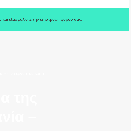
o και εξασφαλίστε την επιστροφή φόρου σας.
είς να εργαστείς και τι
ια της
νία –