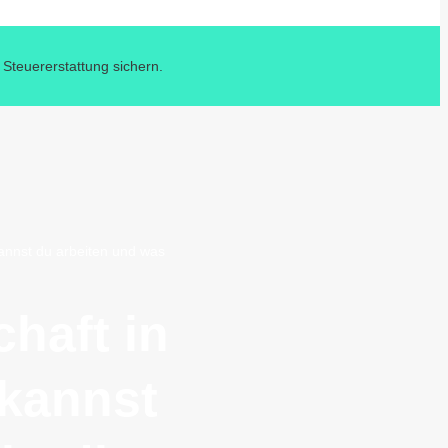
 Steuererstattung sichern.
kannst du arbeiten und was
haft in
 kannst