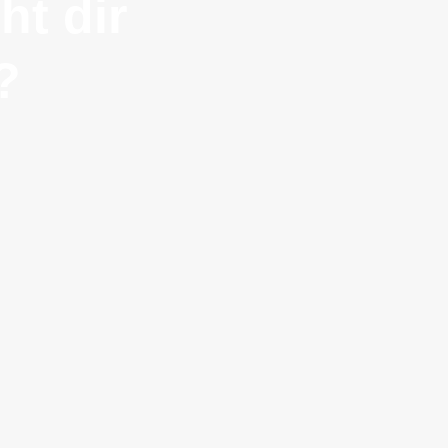
ht dir
?