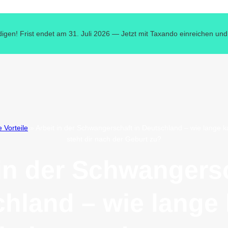
digen! Frist endet am 31. Juli 2026 — Jetzt mit Taxando einreichen und
e Vorteile
»
Arbeit in der Schwangerschaft in Deutschland – wie lange 
steht dir nach der Geburt zu?
 in der Schwangersc
hland – wie lange