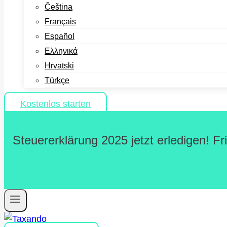
Čeština
Français
Español
Ελληνικά
Hrvatski
Türkçe
Kostenlos starten
Steuererklärung 2025 jetzt erledigen! F