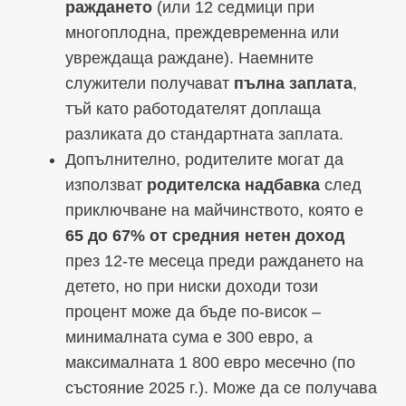
раждането
(или 12 седмици при
многоплодна, преждевременна или
увреждаща раждане). Наемните
служители получават
пълна заплата
,
тъй като работодателят доплаща
разликата до стандартната заплата.
Допълнително, родителите могат да
използват
родителска надбавка
след
приключване на майчинството, която е
65 до 67% от средния нетен доход
през 12-те месеца преди раждането на
детето, но при ниски доходи този
процент може да бъде по-висок –
минималната сума е 300 евро, а
максималната 1 800 евро месечно (по
състояние 2025 г.). Може да се получава