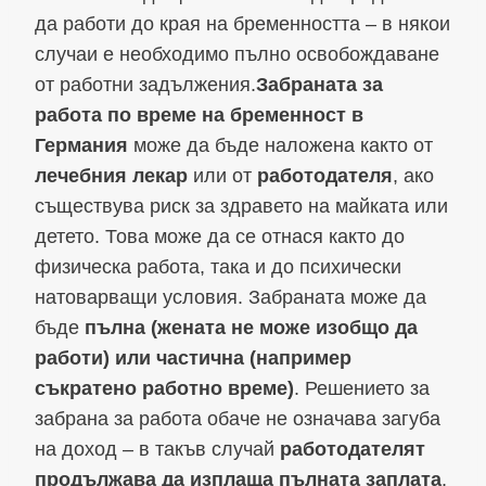
да работи до края на бременността – в някои
случаи е необходимо пълно освобождаване
от работни задължения.
Забраната за
работа по време на бременност в
Германия
може да бъде наложена както от
лечебния лекар
или от
работодателя
, ако
съществува риск за здравето на майката или
детето. Това може да се отнася както до
физическа работа, така и до психически
натоварващи условия. Забраната може да
бъде
пълна (жената не може изобщо да
работи) или частична (например
съкратено работно време)
. Решението за
забрана за работа обаче не означава загуба
на доход – в такъв случай
работодателят
продължава да изплаща пълната заплата
,