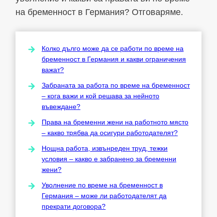
на бременност в Германия? Отговаряме.
Колко дълго може да се работи по време на
бременност в Германия и какви ограничения
важат?
Забраната за работа по време на бременност
– кога важи и кой решава за нейното
въвеждане?
Права на бременни жени на работното място
– какво трябва да осигури работодателят?
Нощна работа, извънреден труд, тежки
условия – какво е забранено за бременни
жени?
Уволнение по време на бременност в
Германия – може ли работодателят да
прекрати договора?