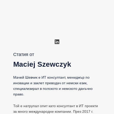
LinkedIn
Статия от
Maciej Szewczyk
Мачей Шевчик е ИТ консултант, мениджър по
иновации и заклет преводач от немски език,
специализирал в полското и немското данъчно
право.
Той е натрупал опит като консултант в ИТ проекти
за много международни компании. През 2017 г.