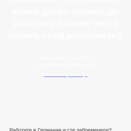
колко дълго можеш да
работиш и какво ти се
полага след раждането?
Data publikacji:
2 юни 2025
Data modyfikacji:
6 януари 2026
Autor: Maciej Szewczyk
Работите в Германия и сте забременели?