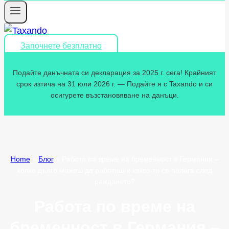
Започнете безплатно
Подайте данъчната си декларация за 2025 г. сега! Крайният
срок изтича на 31 юли 2026 г. — Подайте я с Taxando и си
осигурете възстановяване на данъци.
Home
»
Блог
»
Работа по време на бременност в Германия –
колко дълго можеш да работиш и какво ти се полага след
раждането?
Работа по време на
бременност в Германия –