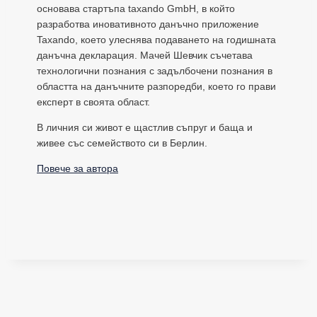
основава стартъпа taxando GmbH, в който
разработва иновативното данъчно приложение
Taxando, което улеснява подаването на годишната
данъчна декларация. Мачей Шевчик съчетава
технологични познания с задълбочени познания в
областта на данъчните разпоредби, което го прави
експерт в своята област.
В личния си живот е щастлив съпруг и баща и
живее със семейството си в Берлин.
Повече за автора