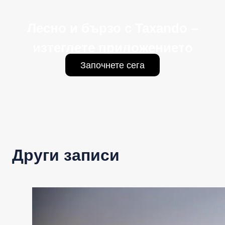
Лесно и бързо с Taxando –
изтеглете приложението
Започнете сега
Други записи