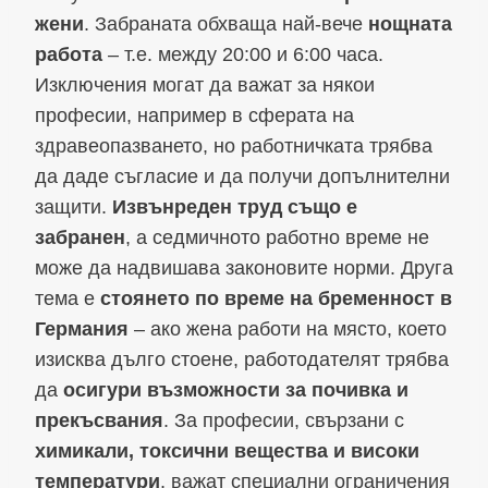
жени
. Забраната обхваща най-вече
нощната
работа
– т.е. между 20:00 и 6:00 часа.
Изключения могат да важат за някои
професии, например в сферата на
здравеопазването, но работничката трябва
да даде съгласие и да получи допълнителни
защити.
Извънреден труд също е
забранен
, а седмичното работно време не
може да надвишава законовите норми. Друга
тема е
стоянето по време на бременност в
Германия
– ако жена работи на място, което
изисква дълго стоене, работодателят трябва
да
осигури възможности за почивка и
прекъсвания
. За професии, свързани с
химикали, токсични вещества и високи
температури
, важат специални ограничения