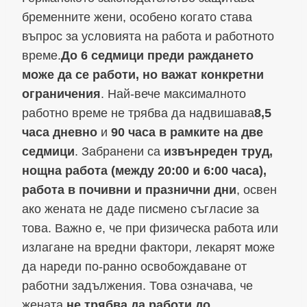
бременните жени, особено когато става
въпрос за условията на работа и работното
време.
До 6 седмици преди раждането
може да се работи, но важат конкретни
ограничения
. Най-вече максималното
работно време не трябва да надвишава
8,5
часа дневно
и
90 часа в рамките на две
седмици
. Забранени са
извънреден труд,
нощна работа (между 20:00 и 6:00 часа),
работа в почивни и празнични дни
, освен
ако жената не даде писмено съгласие за
това. Важно е, че при физическа работа или
излагане на вредни фактори, лекарят може
да нареди по-ранно освобождаване от
работни задължения. Това означава, че
жената
не трябва да работи до