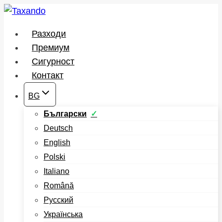
Към
съдържанието
Разходи
Премиум
Сигурност
Контакт
BG
Български
Deutsch
English
Polski
Italiano
Română
Русский
Українська