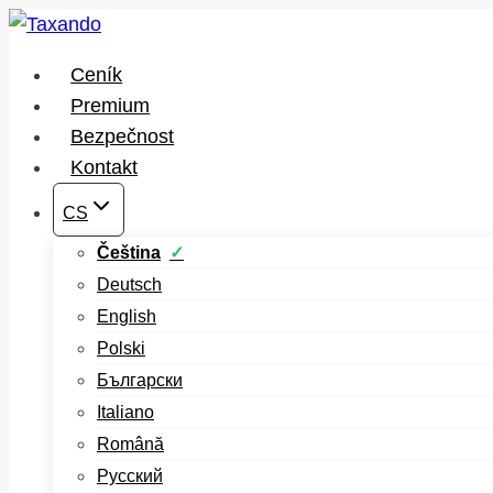
Přeskočit
na
Ceník
obsah
Premium
Bezpečnost
Kontakt
CS
Čeština
Deutsch
English
Polski
Български
Italiano
Română
Русский