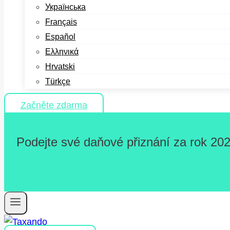
Українська
Français
Español
Ελληνικά
Hrvatski
Türkçe
Začněte zdarma
Podejte své daňové přiznání za rok 202