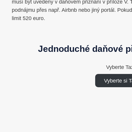
musí být uvedeny v daňovém přiznání v příloze V. T
podnájmu přes např. Airbnb nebo jiný portál. Pokud
limit 520 euro.
Jednoduché daňové př
Vyberte Ta
Vyberte si 