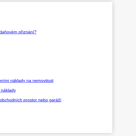
 daňovém přiznání?
bními náklady na nemovitost
í náklady
 obchodních prostor nebo garáží