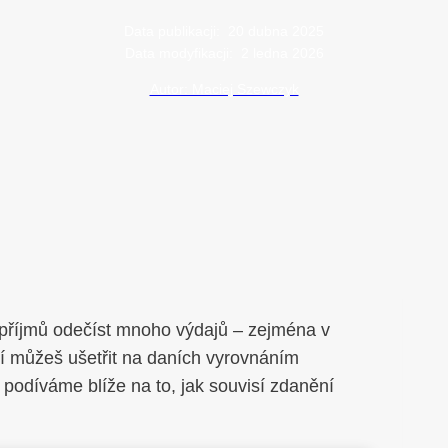
Data publikacji:
20 dubna 2025
Data modyfikacji:
2 ledna 2026
Autor: Maciej Szewczyk
příjmů odečíst mnoho výdajů – zejména v
bí můžeš ušetřit na daních vyrovnáním
 podíváme blíže na to, jak souvisí zdanění