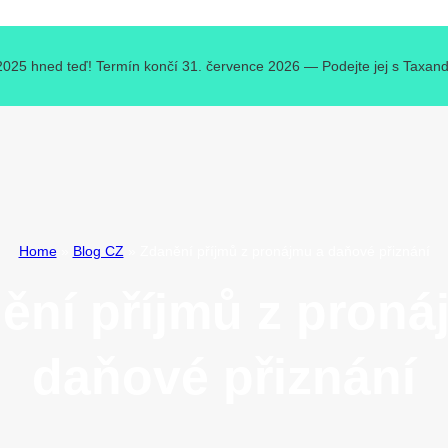
 2025 hned teď! Termín končí 31. července 2026 — Podejte jej s Taxando 
Home
»
Blog CZ
»
Zdanění příjmů z pronájmu a daňové přiznání
ění příjmů z proná
daňové přiznání