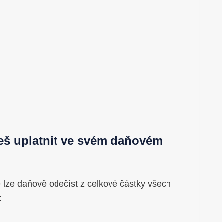
eš uplatnit ve svém daňovém
é lze daňově odečíst z celkové částky všech
: