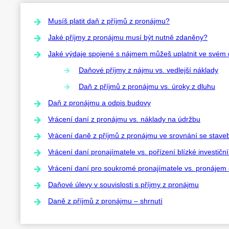
Musíš platit daň z příjmů z pronájmu?
Jaké příjmy z pronájmu musí být nutně zdaněny?
Jaké výdaje spojené s nájmem můžeš uplatnit ve svém
Daňové příjmy z nájmu vs. vedlejší náklady
Daň z příjmů z pronájmu vs. úroky z dluhu
Daň z pronájmu a odpis budovy
Vrácení daní z pronájmu vs. náklady na údržbu
Vrácení daně z příjmů z pronájmu ve srovnání se stave
Vrácení daní pronajímatele vs. pořízení blízké investičn
Vrácení daní pro soukromé pronajímatele vs. pronájem
Daňové úlevy v souvislosti s příjmy z pronájmu
Daně z příjmů z pronájmu – shrnutí