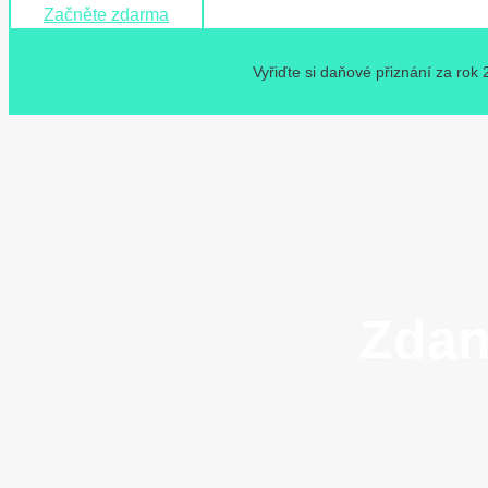
Začněte zdarma
Vyřiďte si daňové přiznání za rok
Zdan