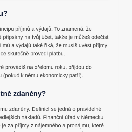
mu?
rincipu příjmů a výdajů. To znamená, že
ě připsány na tvůj účet, takže je můžeš odečíst
příjmů a výdajů také říká, že musíš uvést příjmy
e skutečně provedl platbu.
ré provádíš na přelomu roku, přijdou do
u (pokud k němu ekonomicky patří).
utně zdaněny?
mu zdaněny. Definicí se jedná o pravidelné
vedlejších nákladů. Finanční úřad v Německu
e je za příjmy z nájemného a pronájmu, které