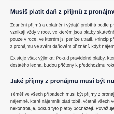
Musíš platit daň z příjmů z pronáj
Zdanění příjmů a uplatnění výdajů probíhá podle p
vznikají vždy v roce, ve kterém jsou platby skutečn
pouze v roce, ve kterém jsi peníze utratil. Princip 
z pronájmu ve svém daňovém přiznání, když nájemc
Existuje však výjimka: Pokud pravidelné platby, kte
desátého ledna, budou přičteny k předchozímu rok
Jaké příjmy z pronájmu musí být n
Téměř ve všech případech musí být příjmy z pronáj
nájemné, které nájemník platí tobě, včetně všech 
nekontroluje, odkud tyto platby pocházejí. Považuj