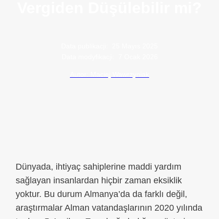
Vergiden Düşülebilir mi?
Data publikacji:
25 Mayıs 2025
Data modyfikacji:
7 Ocak 2026
Autor: Maciej Wawrzyniak
Dünyada, ihtiyaç sahiplerine maddi yardım
sağlayan insanlardan hiçbir zaman eksiklik
yoktur. Bu durum Almanya’da da farklı değil,
araştırmalar Alman vatandaşlarının 2020 yılında