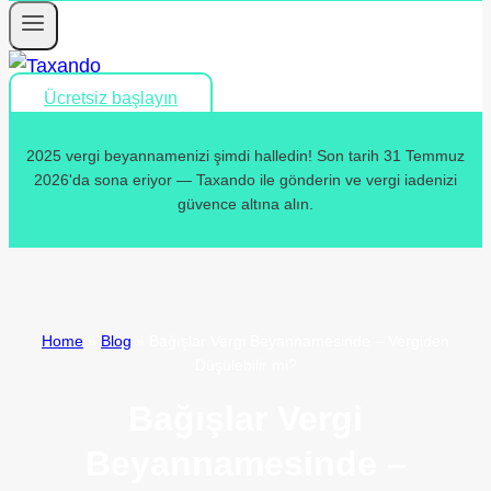
Ücretsiz başlayın
2025 vergi beyannamenizi şimdi halledin! Son tarih 31 Temmuz
2026'da sona eriyor — Taxando ile gönderin ve vergi iadenizi
güvence altına alın.
Home
»
Blog
»
Bağışlar Vergi Beyannamesinde – Vergiden
Düşülebilir mi?
Bağışlar Vergi
Beyannamesinde –