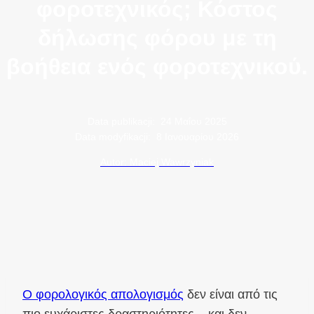
φοροτεχνικός; Κόστος
δήλωσης φόρου με τη
βοήθεια ενός φοροτεχνικού.
Data publikacji:
24 Μαΐου 2025
Data modyfikacji:
8 Ιανουαρίου 2026
Autor: Maciej Wawrzyniak
Ο φορολογικός απολογισμός
δεν είναι από τις
πιο ευχάριστες δραστηριότητες – και δεν