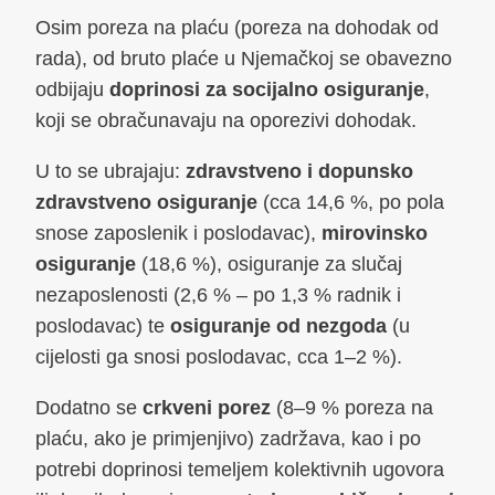
Osim poreza na plaću (poreza na dohodak od
rada), od bruto plaće u Njemačkoj se obavezno
odbijaju
doprinosi za socijalno osiguranje
,
koji se obračunavaju na oporezivi dohodak.
U to se ubrajaju:
zdravstveno i dopunsko
zdravstveno osiguranje
(cca 14,6 %, po pola
snose zaposlenik i poslodavac),
mirovinsko
osiguranje
(18,6 %), osiguranje za slučaj
nezaposlenosti (2,6 % – po 1,3 % radnik i
poslodavac) te
osiguranje od nezgoda
(u
cijelosti ga snosi poslodavac, cca 1–2 %).
Dodatno se
crkveni porez
(8–9 % poreza na
plaću, ako je primjenjivo) zadržava, kao i po
potrebi doprinosi temeljem kolektivnih ugovora