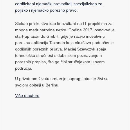
certificirani njemački prevoditelj specijaliziran za
poljsko i njemačko porezno pravo.
Stekao je iskustvo kao konzultant na IT projektima za
mnoge međunarodne tvrtke. Godine 2017. osnovao je
start-up taxando GmbH, gdje je razvio inovativnu
poreznu aplikaciju Taxando koja olakšava podnošenje
godišnjih poreznih prijava. Maciej Szewczyk spaja
tehnološku stručnost s dubinskim poznavanjem
poreznih propisa, što ga čini stručnjakom u svom
području.
U privatnom životu sretan je suprug i otac te živi sa
svojom obitelji u Berlinu.
Više o autoru