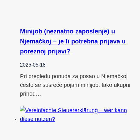
Minijob (neznatno zaposlenje) u
Njemačkoj – je li potrebna prijava u
poreznoj prijavi?
2025-05-18
Pri pregledu ponuda za posao u Njemačkoj
često se susreće pojam minijob. Iako ukupni
prihod…