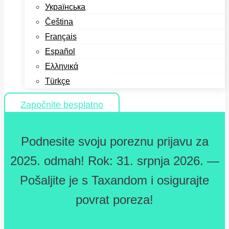
Українська
Čeština
Français
Español
Ελληνικά
Türkçe
Započnite besplatno
Podnesite svoju poreznu prijavu za
2025. odmah! Rok: 31. srpnja 2026. —
Pošaljite je s Taxandom i osigurajte
povrat poreza!