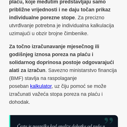
plaću, koje međutim predstavljaju samo
približne vrijednosti i ne daju točan prikaz
individualne porezne stope
. Za precizno
utvrđivanje potrebna je individualna kalkulacija
uzimajući u obzir brojne čimbenike.
Za točno izračunavanje mjesečnog ili
godišnjeg iznosa poreza na plaću i
solidarnog doprinosa postoje odgovarajući
alati za izračun
. Savezno ministarstvo financija
(BMF) stavlja na raspolaganje
poseban
kalkulator
, uz čiju pomoć se može
izračunati važeća stopa poreza na plaću i
dohodak.
”
Česta je pogreška kod analize dohotka od rada u