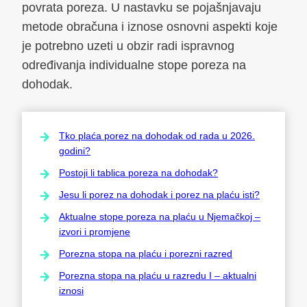
povrata poreza. U nastavku se pojašnjavaju
metode obračuna i iznose osnovni aspekti koje
je potrebno uzeti u obzir radi ispravnog
određivanja individualne stope poreza na
dohodak.
Tko plaća porez na dohodak od rada u 2026.
godini?
Postoji li tablica poreza na dohodak?
Jesu li porez na dohodak i porez na plaću isti?
Aktualne stope poreza na plaću u Njemačkoj –
izvori i promjene
Porezna stopa na plaću i porezni razred
Porezna stopa na plaću u razredu I – aktualni
iznosi