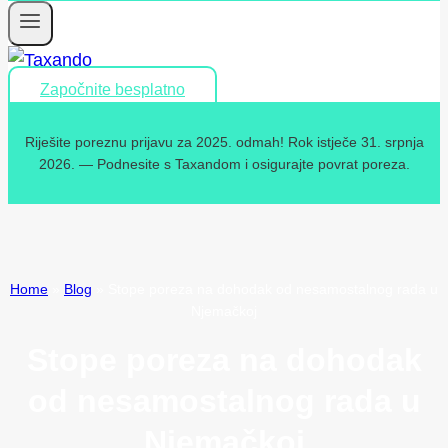
Započnite besplatno
Riješite poreznu prijavu za 2025. odmah! Rok istječe 31. srpnja
2026. — Podnesite s Taxandom i osigurajte povrat poreza.
Home
»
Blog
»
Stope poreza na dohodak od nesamostalnog rada u
Njemačkoj
Stope poreza na dohodak
od nesamostalnog rada u
Njemačkoj