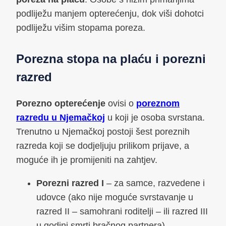
podliježu manjem opterećenju, dok viši dohotci
podliježu višim stopama poreza.
Porezna stopa na plaću i porezni
razred
Porezno opterećenje
ovisi o
poreznom
razredu u Njemačkoj
u koji je osoba svrstana.
Trenutno u Njemačkoj postoji šest poreznih
razreda koji se dodjeljuju prilikom prijave, a
moguće ih je promijeniti na zahtjev.
Porezni razred I
– za samce, razvedene i
udovce (ako nije moguće svrstavanje u
razred II – samohrani roditelji – ili razred III
u godini smrti bračnog partnera).