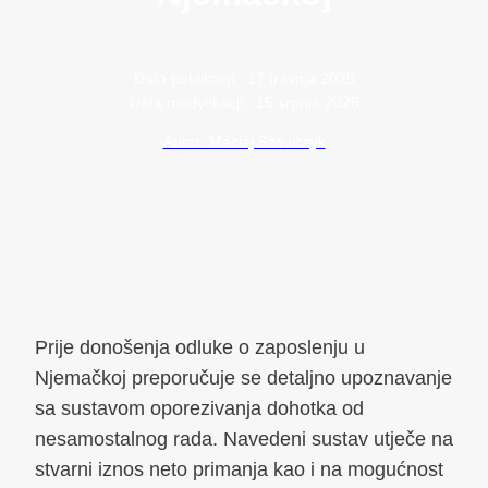
Data publikacji:
17 travnja 2025
Data modyfikacji:
15 srpnja 2026
Autor: Maciej Szewczyk
Prije donošenja odluke o zaposlenju u
Njemačkoj preporučuje se detaljno upoznavanje
sa sustavom oporezivanja dohotka od
nesamostalnog rada. Navedeni sustav utječe na
stvarni iznos neto primanja kao i na mogućnost