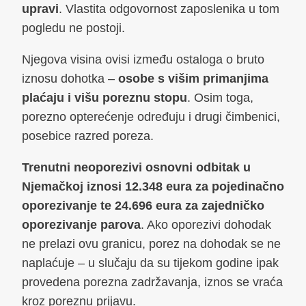
upravi
. Vlastita odgovornost zaposlenika u tom
pogledu ne postoji.
Njegova visina ovisi između ostaloga o bruto
iznosu dohotka –
osobe s višim primanjima
plaćaju i višu poreznu stopu
. Osim toga,
porezno opterećenje određuju i drugi čimbenici,
posebice razred poreza.
Trenutni neoporezivi osnovni odbitak u
Njemačkoj iznosi 12.348 eura za pojedinačno
oporezivanje te 24.696 eura za zajedničko
oporezivanje parova
. Ako oporezivi dohodak
ne prelazi ovu granicu, porez na dohodak se ne
naplaćuje – u slučaju da su tijekom godine ipak
provedena porezna zadržavanja, iznos se vraća
kroz poreznu prijavu.