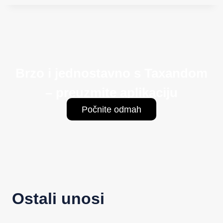
Brzo i jednostavno s Taxandom
– preuzmite aplikaciju
Počnite odmah
Ostali unosi