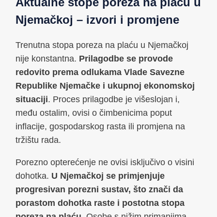
Aktualne stope poreza na plaću u
Njemačkoj – izvori i promjene
Trenutna stopa poreza na plaću u Njemačkoj
nije konstantna.
Prilagodbe se provode
redovito prema odlukama Vlade Savezne
Republike Njemačke i ukupnoj ekonomskoj
situaciji
. Proces prilagodbe je višeslojan i,
među ostalim, ovisi o čimbenicima poput
inflacije, gospodarskog rasta ili promjena na
tržištu rada.
Porezno opterećenje ne ovisi isključivo o visini
dohotka.
U Njemačkoj se primjenjuje
progresivan porezni sustav, što znači da
porastom dohotka raste i postotna stopa
poreza na plaću
. Osobe s nižim primanjima