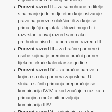
Porezni razred II
– za samohrane roditelje
s najmanje jednim djetetom koje ostvaruje
pravo na porezne olakšice ili za koje se
prima dječji doplatak. Udovci mogu biti
razvrstani u ovaj razred samo ako
prethodno nisu bili u poreznom razredu III.
Porezni razred III
– za bračne partnere i
osobe kojima je preminuo bračni partner
tijekom tekuće kalendarske godine.
Porezni razred IV
– za bračne parove u
kojima su oba partnera zaposlena. U
slučaju sličnih primanja preporučuje se
kombinacija IV/IV, a kod značajnih razlika u
primanjima može biti povoljnija
kombinacija III/V.
Porezni razred V
– primjenjuje se kod