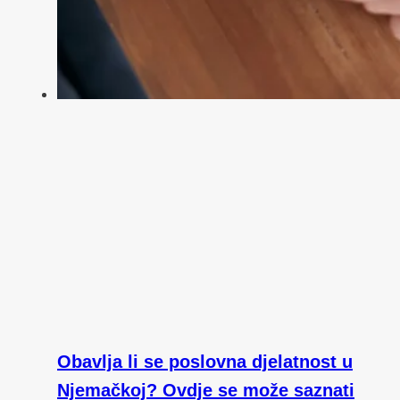
Obavlja li se poslovna djelatnost u
Njemačkoj? Ovdje se može saznati