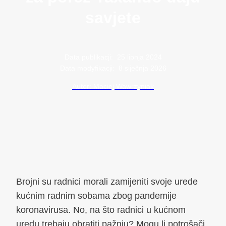
savjete
Data publikacji:
25 lipnja 2024
Data modyfikacji:
8 siječnja 2026
Autor: Maciej Wawrzyniak
Brojni su radnici morali zamijeniti svoje urede
kućnim radnim sobama zbog pandemije
koronavirusa. No, na što radnici u kućnom
uredu trebaju obratiti pažnju? Mogu li potrošači,