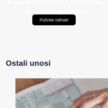
Brzo i jednostavno s Taxandom
– preuzmite aplikaciju
Počnite odmah
Ostali unosi