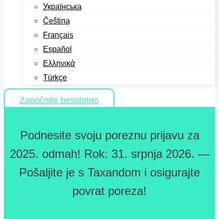
Українська
Čeština
Français
Español
Ελληνικά
Türkçe
Započnite besplatno
Podnesite svoju poreznu prijavu za
2025. odmah! Rok: 31. srpnja 2026. —
Pošaljite je s Taxandom i osigurajte
povrat poreza!