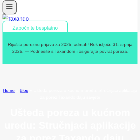
Započnite besplatno
Riješite poreznu prijavu za 2025. odmah! Rok istječe 31. srpnja
2026. — Podnesite s Taxandom i osigurajte povrat poreza.
Home
»
Blog
»
Ušteda poreza u kućnom uredu: Stručnjaci aplikacije
za porez Taxando daju savjete
Ušteda poreza u kućnom
uredu: Stručnjaci aplikacije
za porez Taxando daju