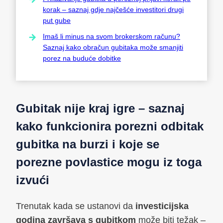
korak – saznaj gdje najčešće investitori drugi
put gube
Imaš li minus na svom brokerskom računu?
Saznaj kako obračun gubitaka može smanjiti
porez na buduće dobitke
Gubitak nije kraj igre – saznaj
kako funkcionira porezni odbitak
gubitka na burzi i koje se
porezne povlastice mogu iz toga
izvući
Trenutak kada se ustanovi da
investicijska
godina završava s gubitkom
može biti težak –