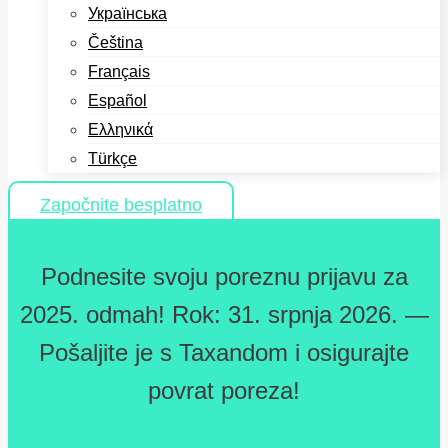
Українська
Čeština
Français
Español
Ελληνικά
Türkçe
Započnite besplatno
Podnesite svoju poreznu prijavu za
2025. odmah! Rok: 31. srpnja 2026. —
Pošaljite je s Taxandom i osigurajte
povrat poreza!