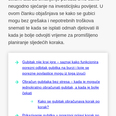
neugodno sjećanje na investicijsku povijest. U
ovom članku objašnjava se kako se gubici
mogu bez grešaka i nepotrebnih troškova
snemati te kada se isplati odmah djelovati ili
kada je bolje odvojiti vrijeme za promišljeno
planiranje sljedećih koraka.
Gubitak nije kraj igre – saznaj kako funkcionira
porezni odbitak gubitka na burzi i koje se
porezne povlastice mogu iz toga izvući
Obračun gubitaka bez stresa – kada je moguće
jednokratno obračunati gubitak, a kada je bolje
čekati
Kako se gubitak obračunava korak po
korak?
Prikazivanje gubitka u poreznoj prijavi korak po