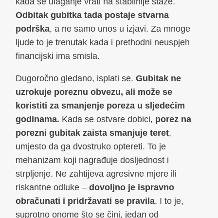
kada se ulaganje vrati na stabilnije staze.
Odbitak gubitka tada postaje stvarna
podrška
, a ne samo unos u izjavi. Za mnoge
ljude to je trenutak kada i prethodni neuspjeh
financijski ima smisla.
Dugoročno gledano, isplati se.
Gubitak ne
uzrokuje poreznu obvezu, ali može se
koristiti za smanjenje poreza u sljedećim
godinama.
Kada se ostvare dobici,
porez na
porezni gubitak zaista smanjuje teret
,
umjesto da ga dvostruko optereti. To je
mehanizam koji nagrađuje dosljednost i
strpljenje. Ne zahtijeva agresivne mjere ili
riskantne odluke –
dovoljno je ispravno
obračunati i pridržavati se pravila
. I to je,
suprotno onome što se čini, jedan od