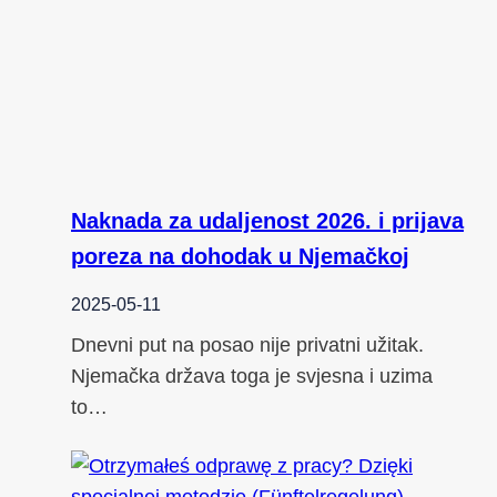
Naknada za udaljenost 2026. i prijava
poreza na dohodak u Njemačkoj
2025-05-11
Dnevni put na posao nije privatni užitak.
Njemačka država toga je svjesna i uzima
to…