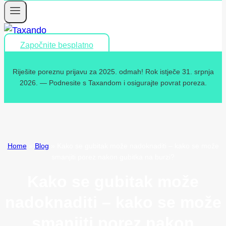
Započnite besplatno
Riješite poreznu prijavu za 2025. odmah! Rok istječe 31. srpnja
2026. — Podnesite s Taxandom i osigurajte povrat poreza.
Home
»
Blog
»
Kako se gubitak može nadoknaditi – kako se može
smanjiti porez nakon gubitka na burzi?
Kako se gubitak može
nadoknaditi – kako se može
smanjiti porez nakon