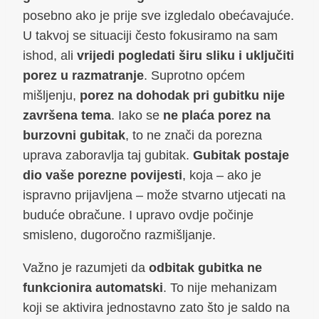
posebno ako je prije sve izgledalo obećavajuće.
U takvoj se situaciji često fokusiramo na sam
ishod, ali
vrijedi pogledati širu sliku i uključiti
porez u razmatranje
. Suprotno općem
mišljenju,
porez na dohodak pri gubitku nije
završena tema
. Iako se
ne plaća porez na
burzovni gubitak
, to ne znači da porezna
uprava zaboravlja taj gubitak.
Gubitak postaje
dio vaše porezne povijesti
, koja – ako je
ispravno prijavljena – može stvarno utjecati na
buduće obračune. I upravo ovdje počinje
smisleno, dugoročno razmišljanje.
Važno je razumjeti da
odbitak gubitka ne
funkcionira automatski
. To nije mehanizam
koji se aktivira jednostavno zato što je saldo na