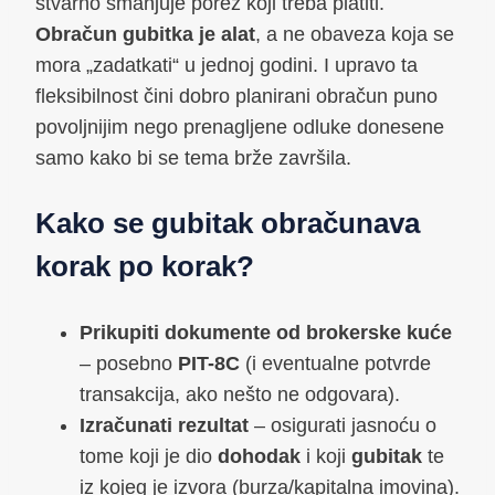
stvarno smanjuje porez koji treba platiti.
Obračun gubitka je alat
, a ne obaveza koja se
mora „zadatkati“ u jednoj godini. I upravo ta
fleksibilnost čini dobro planirani obračun puno
povoljnijim nego prenagljene odluke donesene
samo kako bi se tema brže završila.
Kako se gubitak obračunava
korak po korak?
Prikupiti dokumente od brokerske kuće
– posebno
PIT-8C
(i eventualne potvrde
transakcija, ako nešto ne odgovara).
Izračunati rezultat
– osigurati jasnoću o
tome koji je dio
dohodak
i koji
gubitak
te
iz kojeg je izvora (burza/kapitalna imovina).