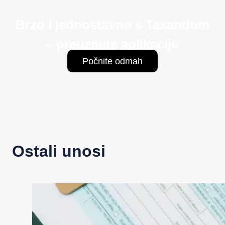
Brzo i jednostavno s Taxandom
– preuzmite aplikaciju
Počnite odmah
Ostali unosi