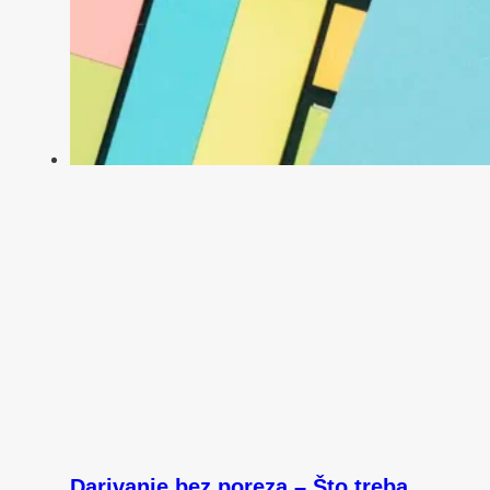
Darivanje bez poreza – Što treba