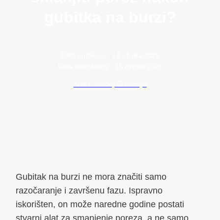
gubitka na burzi?
Data publikacji:
14 ožujka 2026
Data modyfikacji:
15 ožujka 2026
Autor: Maciej Szewczyk
Gubitak na burzi ne mora značiti samo
razočaranje i završenu fazu. Ispravno
iskorišten, on može naredne godine postati
stvarni alat za smanjenje poreza, a ne samo