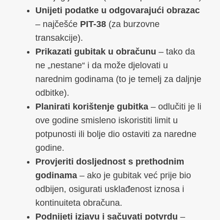
Unijeti podatke u odgovarajući obrazac
– najčešće
PIT-38
(za burzovne
transakcije).
Prikazati gubitak u obračunu
– tako da
ne „nestane“ i da može djelovati u
narednim godinama (to je temelj za daljnje
odbitke).
Planirati korištenje gubitka
– odlučiti je li
ove godine smisleno iskoristiti limit u
potpunosti ili bolje dio ostaviti za naredne
godine.
Provjeriti dosljednost s prethodnim
godinama
– ako je gubitak već prije bio
odbijen, osigurati usklađenost iznosa i
kontinuiteta obračuna.
Podnijeti izjavu i sačuvati potvrdu
–