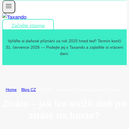
Začněte zdarma
Vyřiďte si daňové přiznání za rok 2025 hned teď! Termín končí
31. července 2026 — Podejte jej s Taxando a zajistěte si vrácení
daní.
Home
»
Blog CZ
»
Ztráta – jak lze snížit daň po ztrátě na burze?
Ztráta – jak lze snížit daň po
ztrátě na burze?