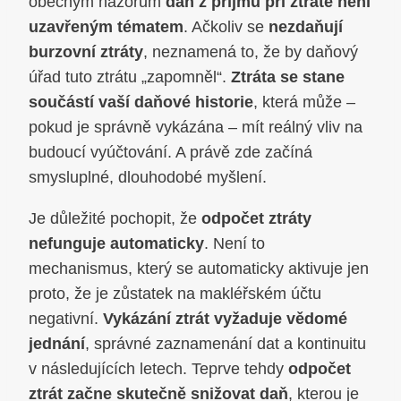
obecným názorům
daň z příjmu při ztrátě není
uzavřeným tématem
. Ačkoliv se
nezdaňují
burzovní ztráty
, neznamená to, že by daňový
úřad tuto ztrátu „zapomněl“.
Ztráta se stane
součástí vaší daňové historie
, která může –
pokud je správně vykázána – mít reálný vliv na
budoucí vyúčtování. A právě zde začíná
smysluplné, dlouhodobé myšlení.
Je důležité pochopit, že
odpočet ztráty
nefunguje automaticky
. Není to
mechanismus, který se automaticky aktivuje jen
proto, že je zůstatek na makléřském účtu
negativní.
Vykázání ztrát vyžaduje vědomé
jednání
, správné zaznamenání dat a kontinuitu
v následujících letech. Teprve tehdy
odpočet
ztrát začne skutečně snižovat daň
, kterou je