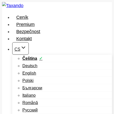
Přeskočit
na
Ceník
obsah
Premium
Bezpečnost
Kontakt
CS
Čeština
Deutsch
English
Polski
Български
Italiano
Română
Русский