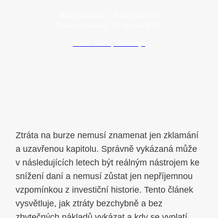
Data publikacji:
14 března 2026
Data modyfikacji:
15 března 2026
Autor: Maciej Szewczyk
Ztráta na burze nemusí znamenat jen zklamání
a uzavřenou kapitolu. Správně vykázaná může
v následujících letech být reálným nástrojem ke
snížení daní a nemusí zůstat jen nepříjemnou
vzpomínkou z investiční historie. Tento článek
vysvětluje, jak ztráty bezchybně a bez
zbytečných nákladů vykázat a kdy se vyplatí