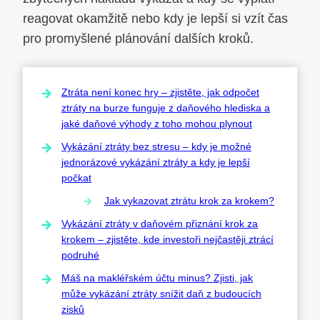
reagovat okamžitě nebo kdy je lepší si vzít čas
pro promyšlené plánování dalších kroků.
Ztráta není konec hry – zjistěte, jak odpočet
ztráty na burze funguje z daňového hlediska a
jaké daňové výhody z toho mohou plynout
Vykázání ztráty bez stresu – kdy je možné
jednorázové vykázání ztráty a kdy je lepší
počkat
Jak vykazovat ztrátu krok za krokem?
Vykázání ztráty v daňovém přiznání krok za
krokem – zjistěte, kde investoři nejčastěji ztrácí
podruhé
Máš na makléřském účtu minus? Zjisti, jak
může vykázání ztráty snížit daň z budoucích
zisků