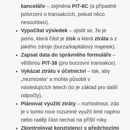
kanceláře
– zejména
PIT-8C
(a případné
potvrzení o transakcích, pokud něco
nesouhlasí).
Vypočítat výsledek
– ujistit se, že je
jasno, která část je
zisk
a která
ztráta
a z
jakého zdroje (burza/kapitálový majetek).
Zapsat data do správného formuláře
–
většinou
PIT-38
(pro burzovní transakce).
Vykázat ztrátu v účetnictví
– tak, aby
„nezmizela“ a mohla působit v
následujících letech (to je základ pro další
odpočty).
Plánovat využití ztráty
– rozhodnout, zda
je v tomto roce rozumné využít limit naplno
nebo raději část nechat na příští roky.
Zkontrolovat konzistenci s předchozími