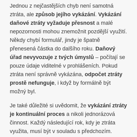
Jednou z nejčastějších chyb není samotná
ztráta, ale
způsob jejího vykázání
.
Vykázání
daňové ztráty vyžaduje přesnost
a malé
nepozornosti mohou znemožnit pozdější využití.
Někdy chybí formulář, jindy je špatně
přenesená částka do dalšího roku.
Daňový
úřad nevyvozuje z tvých úmyslů
– počítají se
pouze údaje viditelné v prohlášeních. Pokud
ztráta není správně vykázána,
odpočet ztráty
prostě nefunguje
, i když by formálně být
možný byl.
Je také důležité si uvědomit, že
vykázání ztráty
je kontinuální proces
a nikoli jednorázová
činnost. Každý následující rok, kdy je ztráta
využita, musí být v souladu s předchozím.