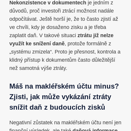
Nekonzistence v dokumentech
je jedním z
důvodů, proč investoři ztrácí možnost nadále
odpočítávat. Ještě horší je, že to často zjistí až
ve chvíli, kdy je dosaženo zisku a je třeba
zaplatit daň. V takové situaci
ztrátu již nelze
využít ke snížení daně
, protože formálně z
„systému zmizela“. Proto je přesnost, kontrola a
klidný přístup k dokumentům často důležitější
než samotná výše ztráty.
Máš na makléřském účtu minus?
Zjisti, jak může vykázání ztráty
snížit daň z budoucích zisků
Negativní zůstatek na makléřském účtu není jen
finanční výsledek, ale také
daňová informace,