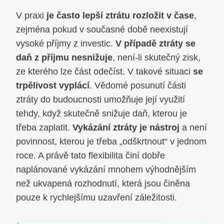
V praxi
je často lepší ztrátu rozložit v čase
,
zejména pokud v současné době neexistují
vysoké příjmy z investic.
V případě ztráty se
daň z příjmu nesnižuje
, není-li skutečný zisk,
ze kterého lze část odečíst. V takové situaci
se
trpělivost vyplácí
. Vědomé posunutí části
ztráty do budoucnosti umožňuje její využití
tehdy, když skutečně snižuje daň, kterou je
třeba zaplatit.
Vykázání ztráty je nástroj
a není
povinnost, kterou je třeba „odškrtnout“ v jednom
roce. A právě tato flexibilita činí dobře
naplánované vykázání mnohem výhodnějším
než ukvapená rozhodnutí, která jsou činěna
pouze k rychlejšímu uzavření záležitosti.