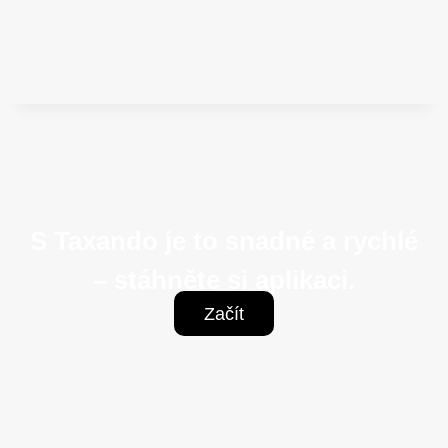
S Taxando je to snadné a rychlé
– stáhněte si aplikaci.
Začít