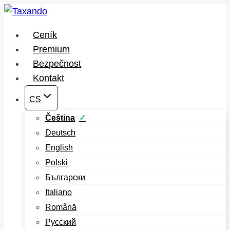
Přeskočit
na
Ceník
obsah
Premium
Bezpečnost
Kontakt
CS
Čeština
Deutsch
English
Polski
Български
Italiano
Română
Русский