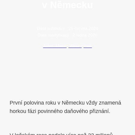
v Německu
Data publikacji:
25 června 2024
Data modyfikacji:
2 ledna 2026
Autor: Maciej Wawrzyniak
První polovina roku v Německu vždy znamená
horkou fázi povinného daňového přiznání.