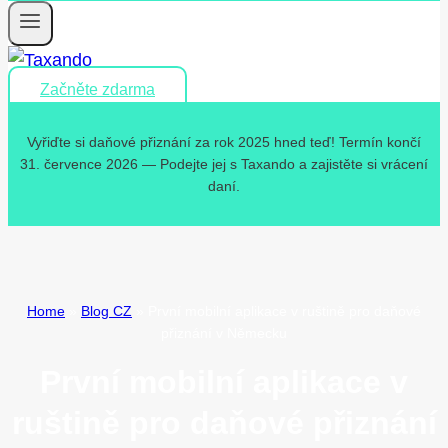
Začněte zdarma
Vyřiďte si daňové přiznání za rok 2025 hned teď! Termín končí
31. července 2026 — Podejte jej s Taxando a zajistěte si vrácení
daní.
Home
»
Blog CZ
»
První mobilní aplikace v ruštině pro daňové
přiznání v Německu
První mobilní aplikace v
ruštině pro daňové přiznání