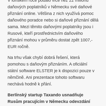
V loňském roce podalo více než 22 milionů
daňových poplatníků v Německu své daňové
přiznání online. Většina z nich využívá pomoc
daňového poradce nebo si daňové přiznání dělá
sama. Mezi těmito daňovými poplatníky jsou i
Rusové, kteří prostřednictvím daňového
přiznání mohou v průměru dostat zpět 1007,-
EUR ročně.
Na trhu však chybí dobrá řešení, která
pomohou s daňovým přiznáním. A oficiální
státní software ELSTER je k dispozici pouze v
němčině. Ani prezentace tohoto softwaru
nechává hodně k přání.
Berlínský startup Taxando usnadňuje
Rusům pracujícím v Německu odevzdání