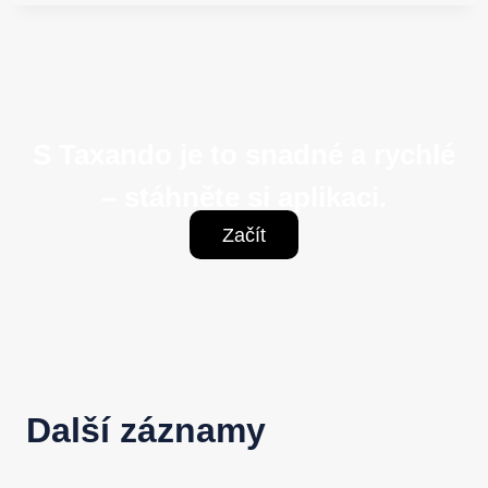
S Taxando je to snadné a rychlé
– stáhněte si aplikaci.
Začít
Další záznamy