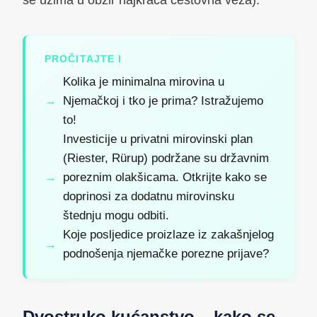
se uzima u obzir najkraća cestovna veza).
PROČITAJTE I
Kolika je minimalna mirovina u
Njemačkoj i tko je prima? Istražujemo
to!
Investicije u privatni mirovinski plan
(Riester, Rürup) podržane su državnim
poreznim olakšicama. Otkrijte kako se
doprinosi za dodatnu mirovinsku
štednju mogu odbiti.
Koje posljedice proizlaze iz zakašnjelog
podnošenja njemačke porezne prijave?
Dvostruko kućanstvo – kako se