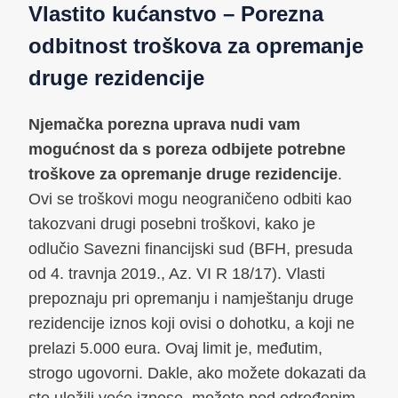
Vlastito kućanstvo – Porezna
odbitnost troškova za opremanje
druge rezidencije
Njemačka porezna uprava nudi vam
mogućnost da s poreza odbijete potrebne
troškove za opremanje druge rezidencije
.
Ovi se troškovi mogu neograničeno odbiti kao
takozvani drugi posebni troškovi, kako je
odlučio Savezni financijski sud (BFH, presuda
od 4. travnja 2019., Az. VI R 18/17). Vlasti
prepoznaju pri opremanju i namještanju druge
rezidencije iznos koji ovisi o dohotku, a koji ne
prelazi 5.000 eura. Ovaj limit je, međutim,
strogo ugovorni. Dakle, ako možete dokazati da
ste uložili veće iznose, možete pod određenim