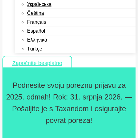
Українська
Čeština
Français
Español
Ελληνικά
Türkçe
Započnite besplatno
Podnesite svoju poreznu prijavu za
2025. odmah! Rok: 31. srpnja 2026. —
Pošaljite je s Taxandom i osigurajte
povrat poreza!