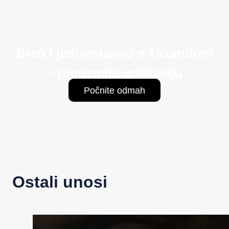
Brzo i jednostavno s Taxandom
– preuzmite aplikaciju
Počnite odmah
Ostali unosi