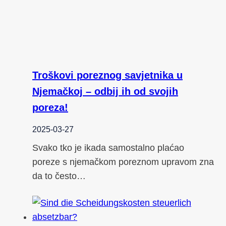
Troškovi poreznog savjetnika u
Njemačkoj – odbij ih od svojih
poreza!
2025-03-27
Svako tko je ikada samostalno plaćao
poreze s njemačkom poreznom upravom zna
da to često…