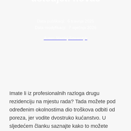
Data publikacji:
6 travnja 2025
Data modyfikacji:
7 siječnja 2026
Autor: Maciej Szewczyk
Imate li iz profesionalnih razloga drugu
rezidenciju na mjestu rada? Tada možete pod
određenim okolnostima dio troškova odbiti od
poreza, jer vodite dvostruko kućanstvo. U
sljedećem članku saznajte kako to možete