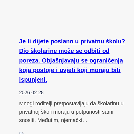
Je li dijete poslano u privatnu školu?
Dio školarine može se odbiti od
poreza. Objašnjavaju se ograničenja
koja postoje i uvjeti koji moraju biti
ispunjeni.
2026-02-28
Mnogi roditelji pretpostavljaju da školarinu u
privatnoj školi moraju u potpunosti sami
snositi. Međutim, njemački…