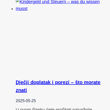
Dječji doplatak i porezi – što morate
znati
2025-05-25
U ovom članku ćete pročitati najvažnije