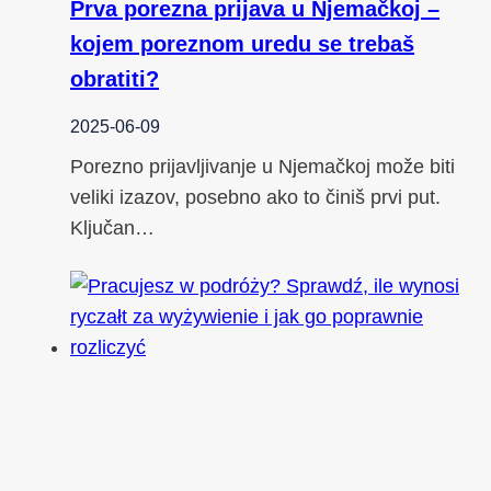
Prva porezna prijava u Njemačkoj –
kojem poreznom uredu se trebaš
obratiti?
2025-06-09
Porezno prijavljivanje u Njemačkoj može biti
veliki izazov, posebno ako to činiš prvi put.
Ključan…