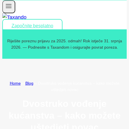
Započnite besplatno
Riješite poreznu prijavu za 2025. odmah! Rok istječe 31. srpnja
2026. — Podnesite s Taxandom i osigurajte povrat poreza.
Home
»
Blog
»
Dvostruko vođenje kućanstva – kako možete
uštedjeti novac
Dvostruko vođenje
kućanstva – kako možete
uštedjeti novac