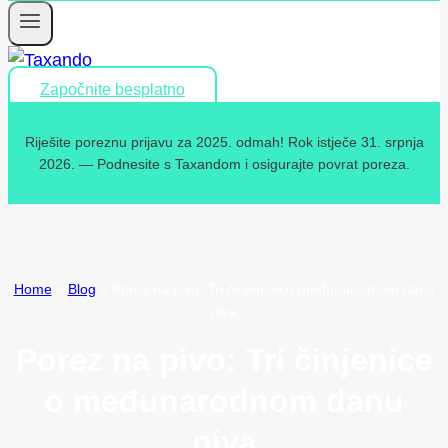
Započnite besplatno
Riješite poreznu prijavu za 2025. odmah! Rok istječe 31. srpnja
2026. — Podnesite s Taxandom i osigurajte povrat poreza.
Home
»
Blog
»
Porez na pivo: Tri činjenice o međunarodnom danu
piva
Porez na pivo: Tri činjenice
o međunarodnom danu
piva