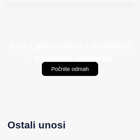
Brzo i jednostavno s Taxandom
– preuzmite aplikaciju
Počnite odmah
Ostali unosi