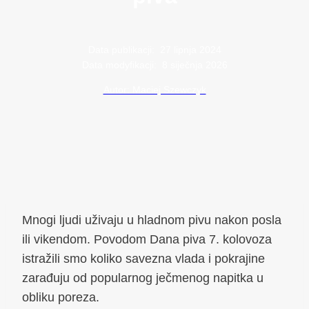
Data publikacji:
27 lipnja 2024
Data modyfikacji:
8 siječnja 2026
Autor: Maciej Szewczyk
Mnogi ljudi uživaju u hladnom pivu nakon posla
ili vikendom. Povodom Dana piva 7. kolovoza
istražili smo koliko savezna vlada i pokrajine
zarađuju od popularnog ječmenog napitka u
obliku poreza.