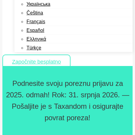
Українська
Čeština
Français
Español
Ελληνικά
Türkçe
Započnite besplatno
Podnesite svoju poreznu prijavu za
2025. odmah! Rok: 31. srpnja 2026. —
Pošaljite je s Taxandom i osigurajte
povrat poreza!