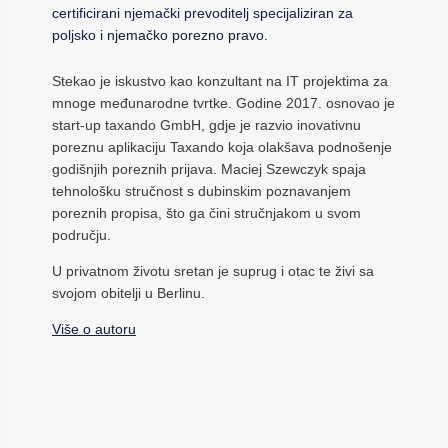
certificirani njemački prevoditelj specijaliziran za
poljsko i njemačko porezno pravo.
Stekao je iskustvo kao konzultant na IT projektima za
mnoge međunarodne tvrtke. Godine 2017. osnovao je
start-up taxando GmbH, gdje je razvio inovativnu
poreznu aplikaciju Taxando koja olakšava podnošenje
godišnjih poreznih prijava. Maciej Szewczyk spaja
tehnološku stručnost s dubinskim poznavanjem
poreznih propisa, što ga čini stručnjakom u svom
području.
U privatnom životu sretan je suprug i otac te živi sa
svojom obitelji u Berlinu.
Više o autoru