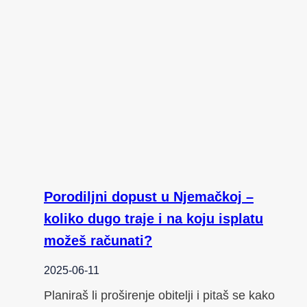
Porodiljni dopust u Njemačkoj –
koliko dugo traje i na koju isplatu
možeš računati?
2025-06-11
Planiraš li proširenje obitelji i pitaš se kako