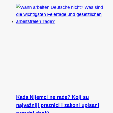
Kada Nijemci ne rade? Koji su
najvažniji praznici i zakoni upisani