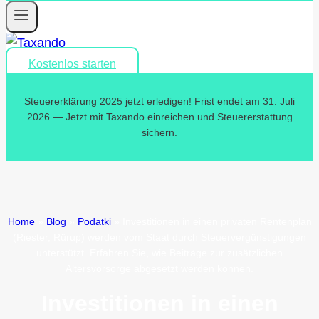
Kostenlos starten
Steuererklärung 2025 jetzt erledigen! Frist endet am 31. Juli
2026 — Jetzt mit Taxando einreichen und Steuererstattung
sichern.
Home
»
Blog
»
Podatki
»
Investitionen in einen privaten Rentenplan
(Riester, Rürup) werden vom Staat durch Steuervergünstigungen
unterstützt. Erfahren Sie, wie Beiträge zur zusätzlichen
Altersvorsorge abgesetzt werden können.
Investitionen in einen