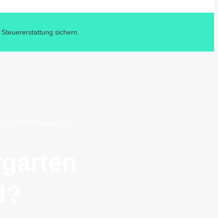
 Steuererstattung sichern.
nen zur Beantragung von
rgarten
d?