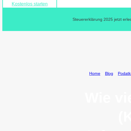
Kostenlos starten
Steuererklärung 2025 jetzt erle
Home
»
Blog
»
Podatk
Wie vi
(