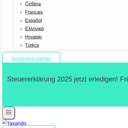
Čeština
Français
Español
Ελληνικά
Hrvatski
Türkçe
Kostenlos starten
Steuererklärung 2025 jetzt erledigen! F