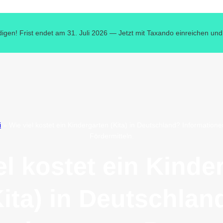
digen! Frist endet am 31. Juli 2026 — Jetzt mit Taxando einreichen und
i
»
Wie viel kostet ein Kindergarten (Kita) in Deutschland? Informatio
Fördermitteln.
el kostet ein Kinde
Kita) in Deutschlan