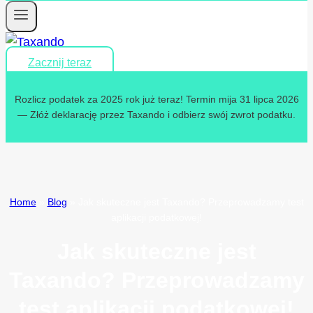
Zacznij teraz
Rozlicz podatek za 2025 rok już teraz! Termin mija 31 lipca 2026
— Złóż deklarację przez Taxando i odbierz swój zwrot podatku.
Home
»
Blog
»
Jak skuteczne jest Taxando? Przeprowadzamy test
aplikacji podatkowej!
Jak skuteczne jest
Taxando? Przeprowadzamy
test aplikacji podatkowej!