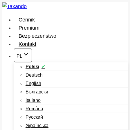
Przejdź
do
Cennik
treści
Premium
Bezpieczeństwo
Kontakt
PL
Polski
Deutsch
English
Български
Italiano
Română
Русский
Українська