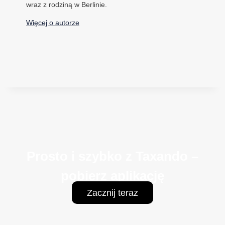
wraz z rodziną w Berlinie.
Więcej o autorze
Prosto i szybko z Taxando –
pobierz aplikację
Zacznij teraz