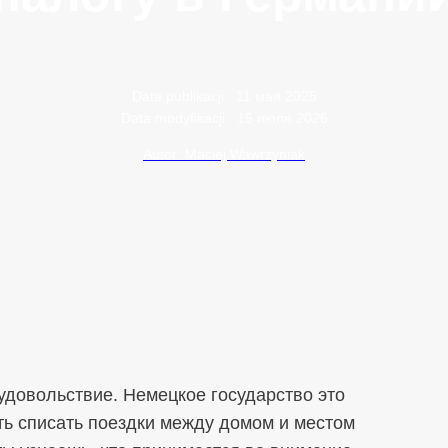
Data publikacji:
11 мая 2025
Data modyfikacji:
15 июля 2026
Autor: Maciej Wawrzyniak
удовольствие. Немецкое государство это
ть списать поездки между домом и местом