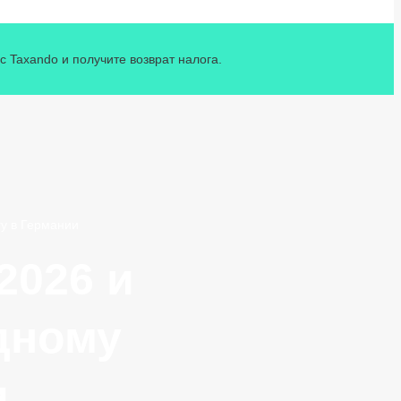
 Taxando и получите возврат налога.
гу в Германии
2026 и
дному
и