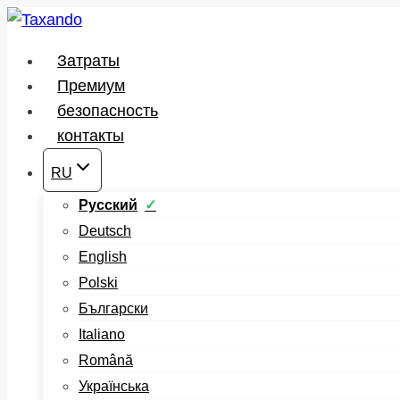
Перейти
к
Затраты
содержимому
Премиум
безопасность
контакты
RU
Русский
Deutsch
English
Polski
Български
Italiano
Română
Українська