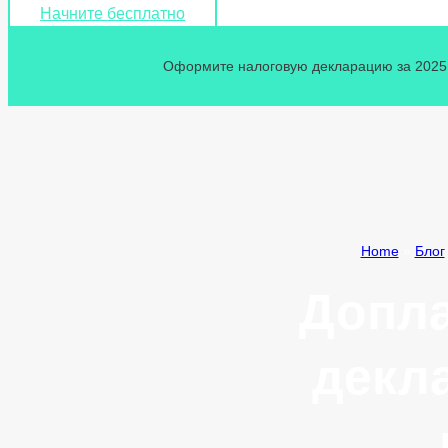
Начните бесплатно
Оформите налоговую декларацию за 2025 г
Home
»
Блог
Допла
декл