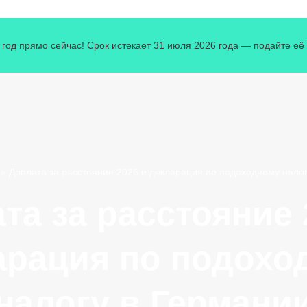
од прямо сейчас! Срок истекает 31 июля 2026 года — подайте её с
»
Доплата за расстояние 2026 и декларация по подоходному нало
та за расстояние 
арация по подохо
налогу в Германи