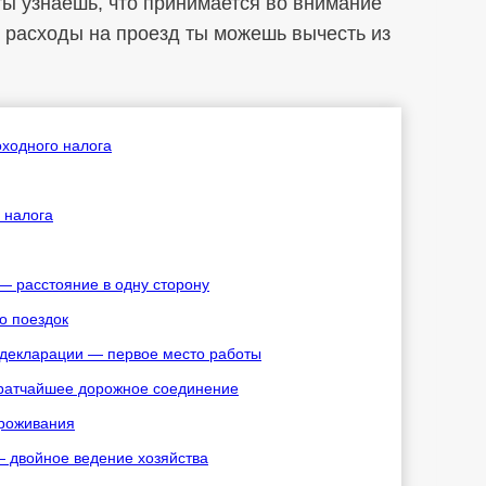
ты узнаешь, что принимается во внимание
е расходы на проезд ты можешь вычесть из
оходного налога
 налога
— расстояние в одну сторону
о поездок
 декларации — первое место работы
 кратчайшее дорожное соединение
проживания
— двойное ведение хозяйства