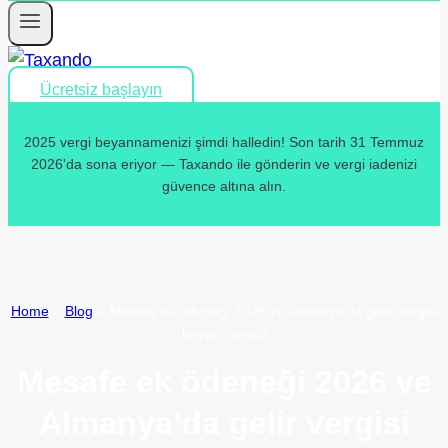
Ücretsiz başlayın
2025 vergi beyannamenizi şimdi halledin! Son tarih 31 Temmuz
2026'da sona eriyor — Taxando ile gönderin ve vergi iadenizi
güvence altına alın.
Home
»
Blog
»
Mesafe ek ödeneği 2026 ve Almanya’da gelir vergisi
beyannamesi
Mesafe ek ödeneği 2026 ve
Almanya’da gelir vergisi