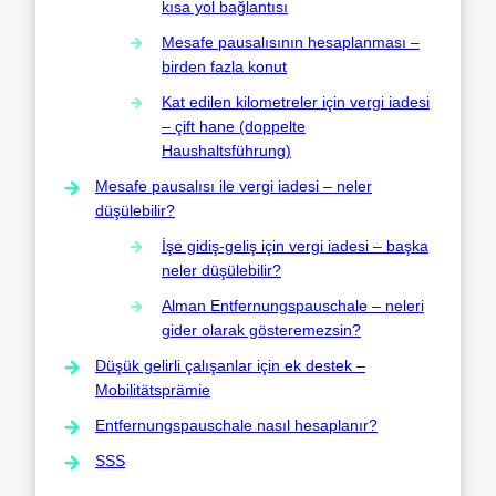
kısa yol bağlantısı
Mesafe pausalısının hesaplanması –
birden fazla konut
Kat edilen kilometreler için vergi iadesi
– çift hane (doppelte
Haushaltsführung)
Mesafe pausalısı ile vergi iadesi – neler
düşülebilir?
İşe gidiş-geliş için vergi iadesi – başka
neler düşülebilir?
Alman Entfernungspauschale – neleri
gider olarak gösteremezsin?
Düşük gelirli çalışanlar için ek destek –
Mobilitätsprämie
Entfernungspauschale nasıl hesaplanır?
SSS