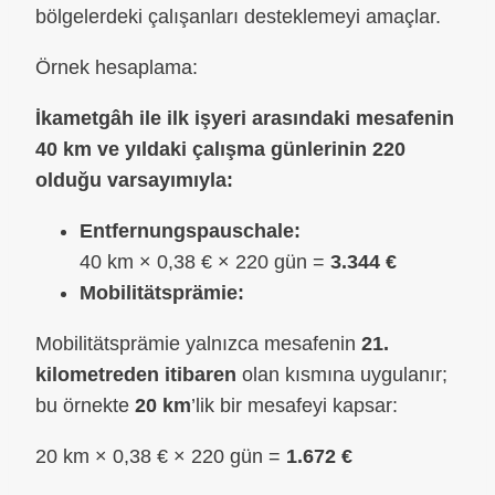
bölgelerdeki çalışanları desteklemeyi amaçlar.
Örnek hesaplama:
İkametgâh ile ilk işyeri arasındaki mesafenin
40 km ve yıldaki çalışma günlerinin 220
olduğu varsayımıyla:
Entfernungspauschale:
40 km × 0,38 € × 220 gün =
3.344 €
Mobilitätsprämie:
Mobilitätsprämie yalnızca mesafenin
21.
kilometreden itibaren
olan kısmına uygulanır;
bu örnekte
20 km
’lik bir mesafeyi kapsar:
20 km × 0,38 € × 220 gün =
1.672 €