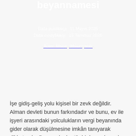
beyannamesi
Data publikacji:
11 Mayıs 2025
Data modyfikacji:
15 Temmuz 2026
Autor: Maciej Wawrzyniak
İşe gidiş-geliş yolu kişisel bir zevk değildir.
Alman devleti bunun farkındadır ve bunu, ev ile
işyeri arasındaki yolculukların vergi beyanında
gider olarak düşülmesine imkân tanıyarak