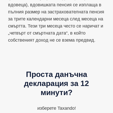
вдовеца), вдовишката пенсия се изплаща в
пълния размер на застрахователната пенсия
за трите календарни месеца след месеца на
смъртта. Тези три месеца често се наричат и
„четвърт от смъртната дата“, в който
собственият доход не се взема предвид.
Проста данъчна
декларация за 12
минути?
изберете Taxando!