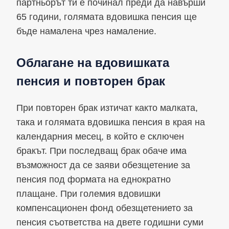
партньорът ти е починал преди да навърши
65 години, голямата вдовишка пенсия ще
бъде намалена чрез намаление.
Облагане на вдовишката
пенсия и повторен брак
При повторен брак изтичат както малката,
така и голямата вдовишка пенсия в края на
календарния месец, в който е сключен
бракът. При последващ брак обаче има
възможност да се заяви обезщетение за
пенсия под формата на еднократно
плащане. При големия вдовишки
компенсационен фонд обезщетението за
пенсия съответства на двете годишни суми