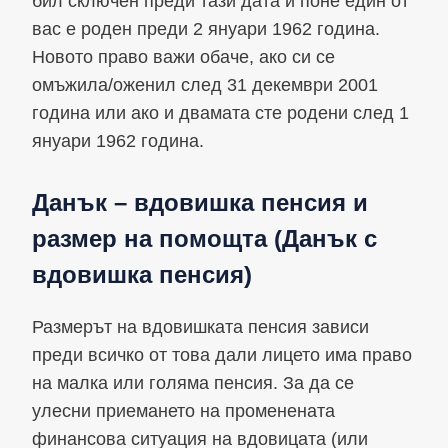
бил сключен преди тази дата и поне един от
вас е роден преди 2 януари 1962 година.
Новото право важи обаче, ако си се
омъжила/оженил след 31 декември 2001
година или ако и двамата сте родени след 1
януари 1962 година.
Данък – вдовишка пенсия и
размер на помощта (Данък с
вдовишка пенсия)
Размерът на вдовишката пенсия зависи
преди всичко от това дали лицето има право
на малка или голяма пенсия. За да се
улесни приемането на променената
финансова ситуация на вдовицата (или