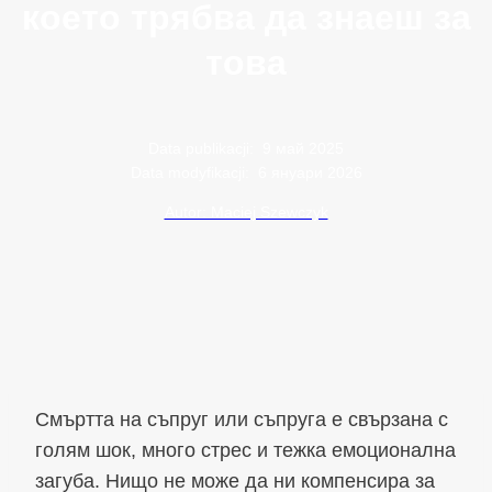
което трябва да знаеш за
това
Data publikacji:
9 май 2025
Data modyfikacji:
6 януари 2026
Autor: Maciej Szewczyk
Смъртта на съпруг или съпруга е свързана с
голям шок, много стрес и тежка емоционална
загуба. Нищо не може да ни компенсира за