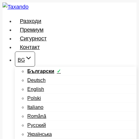
Към
съдържанието
Разходи
Премиум
Сигурност
Контакт
BG
Български
Deutsch
English
Polski
Italiano
Română
Русский
Українська