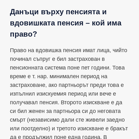
Данъци върху пенсията и
вдовишката пенсия – кой има
право?
Право на вдовишка пенсия имат лица, чийто
починал съпруг е бил застрахован в
пенсионната система поне пет години. Това
време е т. нар. минимален период на
застраховане, ако партньорът преди това е
изпълнил изискуемия период или вече е
получавал пенсия. Второто изискване е да
си бил женен за партньора си до неговата
смърт (независимо дали сте живели заедно
или поотделно) и третото изискване е бракът
да е продължил поне една година. В