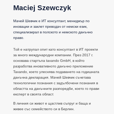
Maciej Szewczyk
Мачей Шевчик е ИТ консултант, мениджър по
иновации и заклет преводач от немски език,
специализирал в полското и немското данъчно
право.
Той е натрупал опит като консултант в ИТ проекти
за много международни компании. През 2017 г.
основава стартъпа taxando GmbH, в който
разработва иновативното данъчно приложение
Taxando, което улеснява подаването на годишната
данъчна декларация. Мачей Шевчик съчетава
технологични познания с задълбочени познания в
областта на данъчните разпоредби, което го прави
експерт в своята област.
В личния си живот е щастлив съпруг и баща и
живее със семейството си в Берлин.