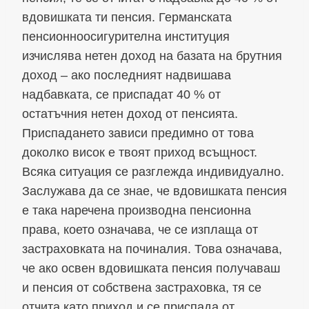
вдовишката ти пенсия. Германската
пенсионноосигурителна институция
изчислява нетен доход на базата на брутния
доход – ако последният надвишава
надбавката, се приспадат 40 % от
остатъчния нетен доход от пенсията.
Приспадането зависи предимно от това
доколко висок е твоят приход всъщност.
Всяка ситуация се разглежда индивидуално.
Заслужава да се знае, че вдовишката пенсия
е така наречена производна пенсионна
права, което означава, че се изплаща от
застраховката на починалия. Това означава,
че ако освен вдовишката пенсия получаваш
и пенсия от собствена застраховка, тя се
отчита като приход и се приспада от