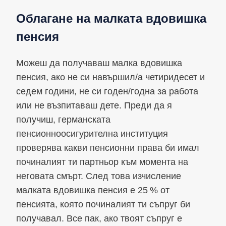
Облагане на малката вдовишка
пенсия
Можеш да получаваш малка вдовишка
пенсия, ако не си навършил/а четиридесет и
седем години, не си годен/годна за работа
или не възпитаваш дете. Преди да я
получиш, германската
пенсионноосигурителна институция
проверява какви пенсионни права би имал
починалият ти партньор към момента на
неговата смърт. След това изчисление
малката вдовишка пенсия е 25 % от
пенсията, която починалият ти съпруг би
получавал. Все пак, ако твоят съпруг е