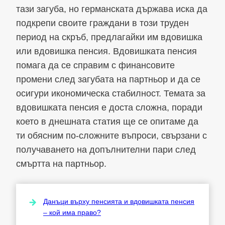
тази загуба, но германската държава иска да
подкрепи своите граждани в този труден
период на скръб, предлагайки им вдовишка
или вдовишка пенсия. Вдовишката пенсия
помага да се справим с финансовите
промени след загубата на партньор и да се
осигури икономическа стабилност. Темата за
вдовишката пенсия е доста сложна, поради
което в днешната статия ще се опитаме да
ти обясним по-сложните въпроси, свързани с
получаването на допълнителни пари след
смъртта на партньор.
Данъци върху пенсията и вдовишката пенсия
– кой има право?