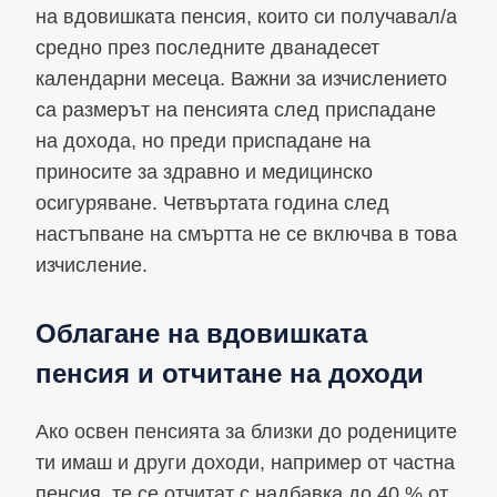
на вдовишката пенсия, които си получавал/а
средно през последните дванадесет
календарни месеца. Важни за изчислението
са размерът на пенсията след приспадане
на дохода, но преди приспадане на
приносите за здравно и медицинско
осигуряване. Четвъртата година след
настъпване на смъртта не се включва в това
изчисление.
Облагане на вдовишката
пенсия и отчитане на доходи
Ако освен пенсията за близки до родениците
ти имаш и други доходи, например от частна
пенсия, те се отчитат с надбавка до 40 % от