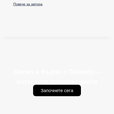
Повече за автора
Лесно и бързо с Taxando –
изтеглете приложението
Започнете сега