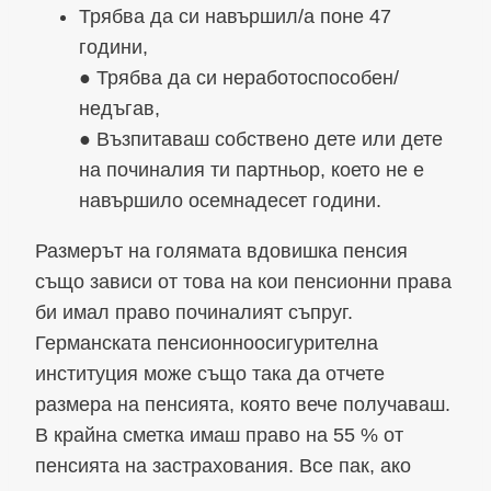
Трябва да си навършил/а поне 47
години,
● Трябва да си неработоспособен/
недъгав,
● Възпитаваш собствено дете или дете
на починалия ти партньор, което не е
навършило осемнадесет години.
Размерът на голямата вдовишка пенсия
също зависи от това на кои пенсионни права
би имал право починалият съпруг.
Германската пенсионноосигурителна
институция може също така да отчете
размера на пенсията, която вече получаваш.
В крайна сметка имаш право на 55 % от
пенсията на застрахования. Все пак, ако