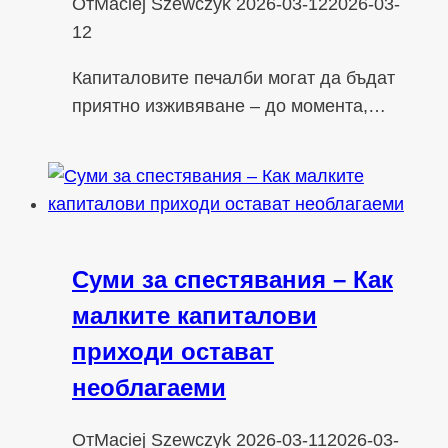
От
Maciej Szewczyk
2026-03-12
2026-03-
12
Капиталовите печалби могат да бъдат
приятно изживяване – до момента,…
Суми за спестявания – Как
малките капиталови
приходи остават
необлагаеми
От
Maciej Szewczyk
2026-03-11
2026-03-