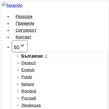
Към
съдържанието
Разходи
Премиум
Сигурност
Контакт
BG
Български
Deutsch
English
Polski
Italiano
Română
Русский
Українська