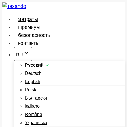
Перейти
к
Затраты
содержимому
Премиум
безопасность
контакты
RU
Русский
Deutsch
English
Polski
Български
Italiano
Română
Українська