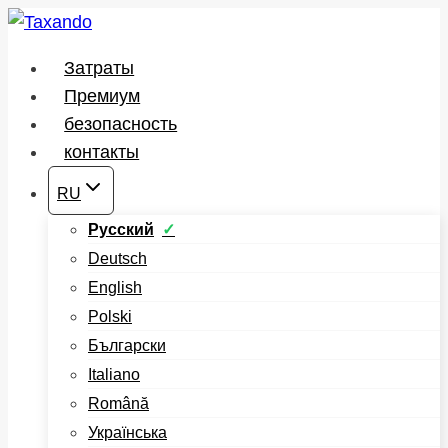
Перейти
к
Затраты
содержимому
Премиум
безопасность
контакты
RU
Русский
Deutsch
English
Polski
Български
Italiano
Română
Українська