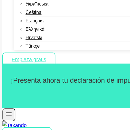
Українська
Čeština
Français
Ελληνικά
Hrvatski
Türkçe
Empieza gratis
¡Presenta ahora tu declaración de imp