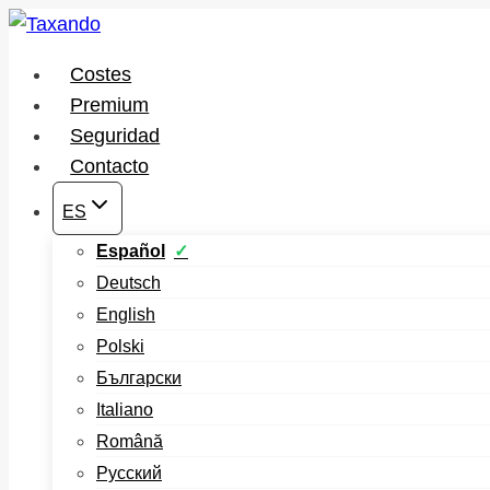
Saltar
al
Costes
contenido
Premium
Seguridad
Contacto
ES
Español
Deutsch
English
Polski
Български
Italiano
Română
Русский