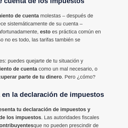
e cuenta de los impuestos
miento de cuenta
molestas – después de
ece sistemáticamente de su cuenta –
safortunadamente,
esto
es práctica común en
so no es todo, las tarifas también se
: puedes quejarte de tu situación y
iento de cuenta
como un mal necesario, o
cuperar parte de tu dinero
. Pero ¿cómo?
 en la declaración de impuestos
esenta tu declaración de impuestos y
 de los impuestos
. Las autoridades fiscales
ontribuyentes
que no pueden prescindir de