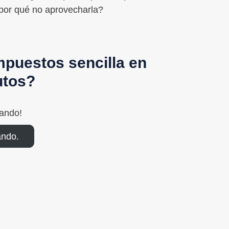
 ¿por qué no aprovecharla?
mpuestos sencilla en
utos?
xando!
ando.