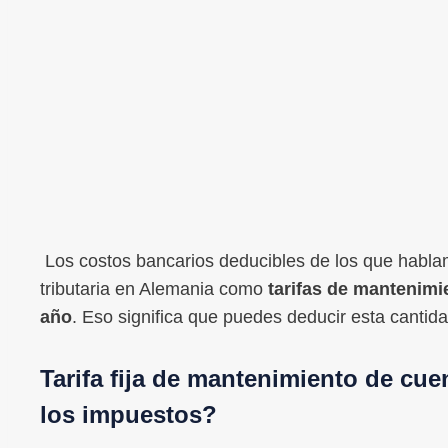
Los costos bancarios deducibles de los que habla
tributaria en Alemania como
tarifas de mantenimi
año
. Eso significa que puedes deducir esta cantid
Tarifa fija de mantenimiento de cu
los impuestos?