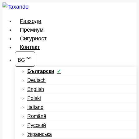
Към
съдържанието
Разходи
Премиум
Сигурност
Контакт
BG
Български
Deutsch
English
Polski
Italiano
Română
Русский
Українська