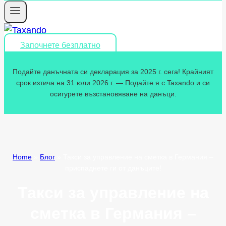
Започнете безплатно
Подайте данъчната си декларация за 2025 г. сега! Крайният
срок изтича на 31 юли 2026 г. — Подайте я с Taxando и си
осигурете възстановяване на данъци.
Home
»
Блог
»
Такси за управление на сметка в Германия –
приспаднете ги от данъците!
Такси за управление на
сметка в Германия –