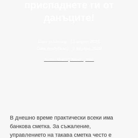
приспаднете ги от
данъците!
Data publikacji:
13 април 2025
Data modyfikacji:
6 януари 2026
Autor: Maciej Wawrzyniak
В днешно време практически всеки има
банкова сметка. За съжаление,
управлението на такава сметка често е