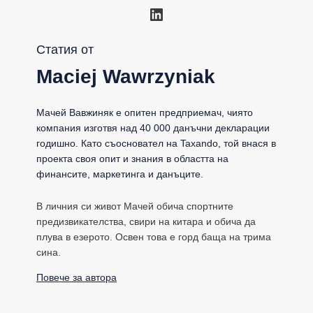
LinkedIn
Статия от
Maciej Wawrzyniak
Мачей Вавжиняк е опитен предприемач, чиято
компания изготвя над 40 000 данъчни декларации
годишно. Като съосновател на Taxando, той внася в
проекта своя опит и знания в областта на
финансите, маркетинга и данъците.
В личния си живот Мачей обича спортните
предизвикателства, свири на китара и обича да
плува в езерото. Освен това е горд баща на трима
сина.
Повече за автора