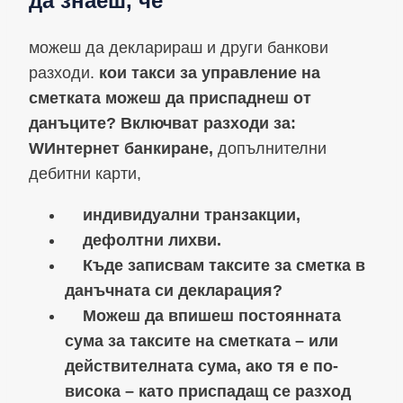
да знаеш, че
можеш да декларираш и други банкови
разходи.
кои такси за управление на
сметката можеш да приспаднеш от
данъците? Включват разходи за:
W
Интернет банкиране,
допълнителни
дебитни карти,
индивидуални транзакции,
дефолтни лихви.
Къде записвам таксите за сметка в
данъчната си декларация?
Можеш да впишеш постоянната
сума за таксите на сметката – или
действителната сума, ако тя е по-
висока – като приспадащ се разход