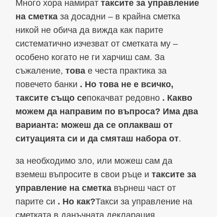
Много хора намират
таксите за управление
на сметка
за досадни – в крайна сметка
никой не обича да вижда как парите
систематично изчезват от сметката му –
особено когато не ги харчиш сам. За
съжаление,
това
е честа практика за
повечето банки
. Но това не е всичко,
таксите също се
покачват редовно
. Какво
можем да направим по въпроса? Има два
варианта: можеш да се оплакваш от
ситуацията си и да смяташ набора от
.
за необходимо зло, или можеш сам да
вземеш въпросите в свои ръце и
таксите за
управление на сметка
върнеш част от
парите си
. Но как?
Такси за управление на
сметката в данъчната декларация