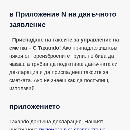
в Приложение N на данъчното
заявление
.
Приспадане на таксите за управление на
сметка – С Taxando!
Ако принадлежиш към
някоя от гореизброените групи, не бива да
чакаш, а трябва да подготвиш данъчната си
декларация и да приспаднеш таксите за
сметката. Ако не знаеш как да постъпиш,
използвай
приложението
Taxando данъчна декларация. Нашият
инструмент
ти помага в съставянето на