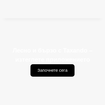
Лесно и бързо с Taxando –
изтеглете приложението
Започнете сега