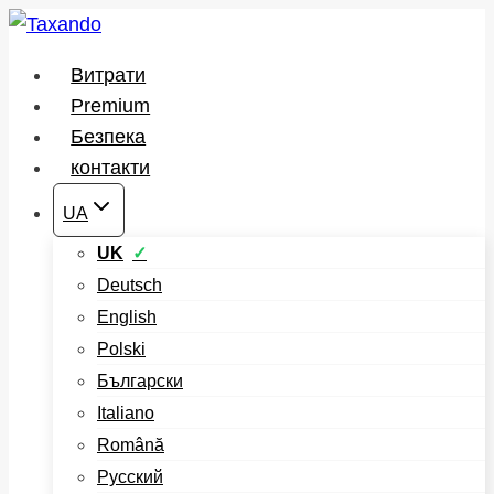
Перейти
до
Витрати
вмісту
Premium
Безпека
контакти
UA
UK
Deutsch
English
Polski
Български
Italiano
Română
Русский