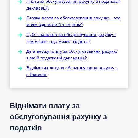
Плата за обслуговування рахунку в податковій
декларації.
Ставка плати за обслуговування рахунку – хто
може віднімати її з податку?
Публічна плата за обслуговування рахунку в
Німеччині – що можна відняти?
Де я вношу плату за обслуговування рахунку
в моїй податковій декларації?
Віднімати плату за обслуговування рахунку –
з Taxando!
Віднімати плату за
обслуговування рахунку з
податків