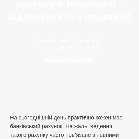
рахунку в Німеччині –
відрахуйте їх з податків!
Data publikacji:
13 Квітня 2025
Data modyfikacji:
7 Січня 2026
Autor: Maciej Wawrzyniak
На сьогоднішній день практично кожен має
банківський рахунок. На жаль, ведення
такого рахунку часто пов’язане з певними