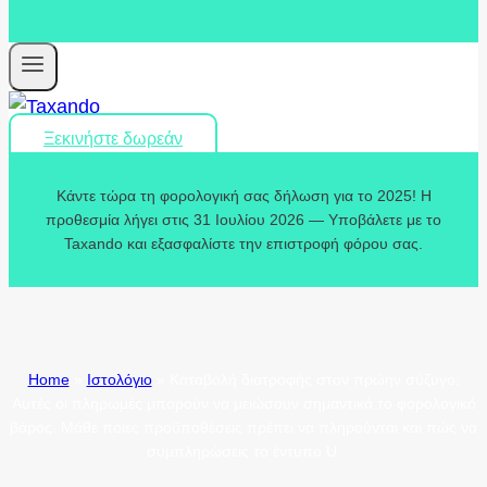
Ξεκινήστε δωρεάν
Κάντε τώρα τη φορολογική σας δήλωση για το 2025! Η
προθεσμία λήγει στις 31 Ιουλίου 2026 — Υποβάλετε με το
Taxando και εξασφαλίστε την επιστροφή φόρου σας.
Home
»
Ιστολόγιο
»
Καταβολή διατροφής στον πρώην σύζυγο;
Αυτές οι πληρωμές μπορούν να μειώσουν σημαντικά το φορολογικό
βάρος. Μάθε ποιες προϋποθέσεις πρέπει να πληρούνται και πώς να
συμπληρώσεις το έντυπο U.