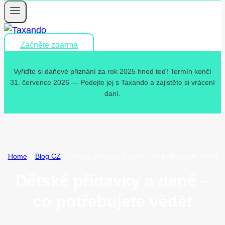
Začněte zdarma
Vyřiďte si daňové přiznání za rok 2025 hned teď! Termín končí
31. července 2026 — Podejte jej s Taxando a zajistěte si vrácení
daní.
Home
»
Blog CZ
»
Dětské přídavky a daně – co potřebujete vědět
Dětské přídavky a daně –
co potřebujete vědět