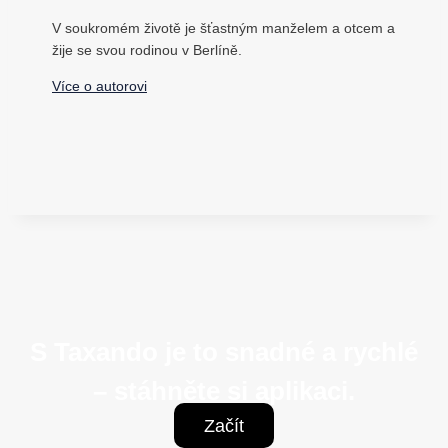
V soukromém životě je šťastným manželem a otcem a
žije se svou rodinou v Berlíně.
Více o autorovi
S Taxando je to snadné a rychlé
– stáhněte si aplikaci.
Začít