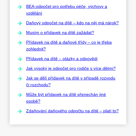
BEA-odpočet pro potřebu péče, výchovy a
vzdělání
Daňový odpočet na dítě – kdo na něj má nárok?
Musím o přídavek na dítě zažádat?
Přídavek na dítě a daňové třídy – co je třeba
zohlednit?
Přídavek na dítě – otázky a odpovědi
Jak vysoký je odpočet pro rodiče s více dětmi?
Jak se dělí přídavek na dítě v případě rozvodu
či rozchodu?
Může být přídavek na dítě přenechán jiné
osobě?
Zdaňování daňového odpočtu na dítě – platí to?