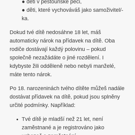
● děti v pěstounské péči,
● děti, které vychováváš jako samoživitel/-
ka.
Dokud tvé dítě nedosáhne 18 let, máš
automaticky nárok na přídavek na dítě. Oba
rodiče dostávají každý polovinu – pokud
společně nezažádáte o jiné rozdělení. I
kdybyste žili odděleně nebo nebyli manželé,
máte tento nárok.
Po 18. narozeninách tvého dítěte můžeš nadále
dostávat přídavek na dítě, pokud jsou splněny
určité podmínky. Například:
Tvé dítě je mladší než 21 let, není
zaměstnané a je registrováno jako