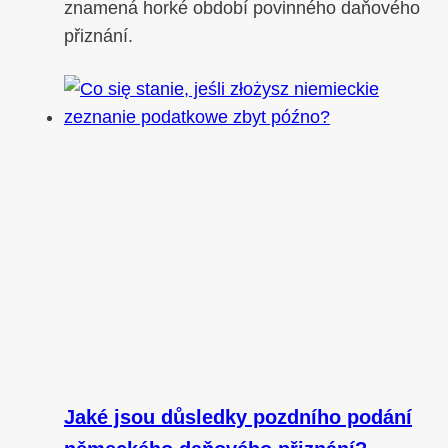
znamená horké období povinného daňového
přiznání.
Jaké jsou důsledky pozdního podání