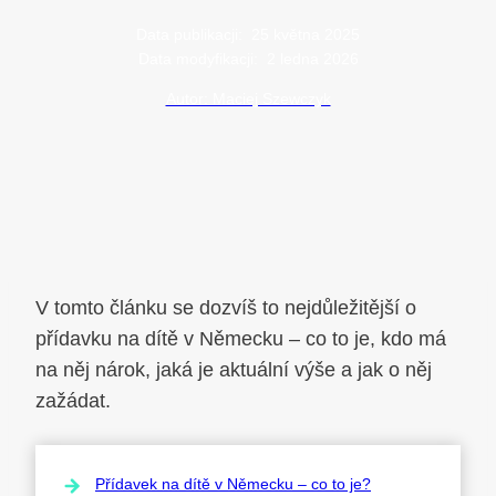
Data publikacji:
25 května 2025
Data modyfikacji:
2 ledna 2026
Autor: Maciej Szewczyk
V tomto článku se dozvíš to nejdůležitější o
přídavku na dítě v Německu – co to je, kdo má
na něj nárok, jaká je aktuální výše a jak o něj
zažádat.
Přídavek na dítě v Německu – co to je?