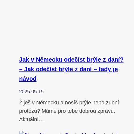
Jak v Německu odečíst brýle z daní?
– Jak odečíst brýle z daní – tady je
návod
2025-05-15
Žiješ v Německu a nosíš brýle nebo zubní
protézu? Máme pro tebe dobrou zprávu.
Aktuální…