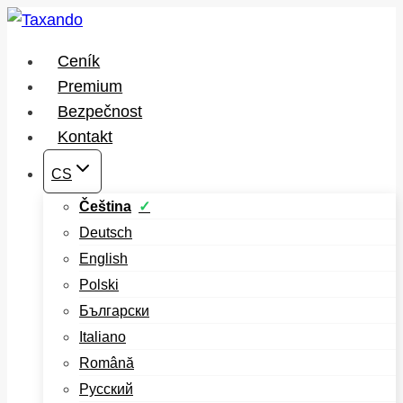
Přeskočit
na
Ceník
obsah
Premium
Bezpečnost
Kontakt
CS
Čeština
Deutsch
English
Polski
Български
Italiano
Română
Русский