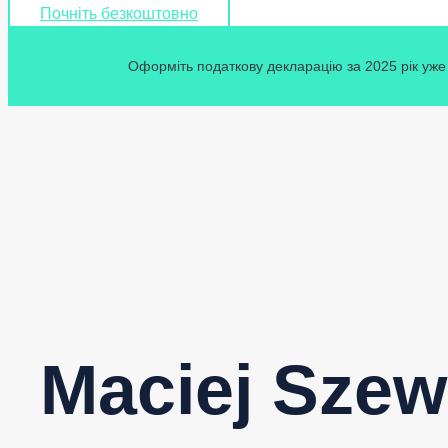
Почніть безкоштовно
Оформіть податкову декларацію за 2025 рік уже 
Maciej Sze