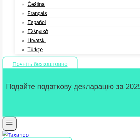
Čeština
Français
Español
Ελληνικά
Hrvatski
Türkçe
Почніть безкоштовно
Подайте податкову декларацію за 2025 