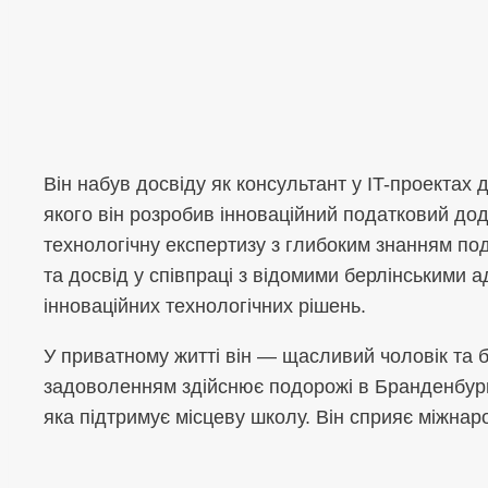
Він набув досвіду як консультант у IT-проектах
якого він розробив інноваційний податковий до
технологічну експертизу з глибоким знанням под
та досвід у співпраці з відомими берлінськими 
інноваційних технологічних рішень.
У приватному житті він — щасливий чоловік та б
задоволенням здійснює подорожі в Бранденбург т
яка підтримує місцеву школу. Він сприяє міжнарод