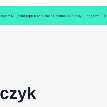
зараз! Кінцевий термін спливає 31 липня 2026 року — подайте її з
wczyk