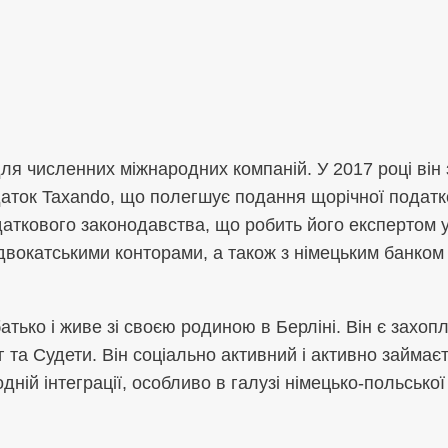
 для численних міжнародних компаній. У 2017 році ві
даток Taxando, що полегшує подання щорічної податко
аткового законодавства, що робить його експертом у 
адвокатськими конторами, а також з німецьким банком 
атько і живе зі своєю родиною в Берліні. Він є захоп
а Судети. Він соціально активний і активно займаєт
ній інтеграції, особливо в галузі німецько-польської 