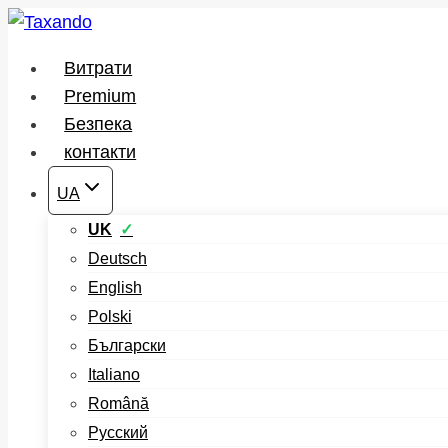
Перейти
до
Витрати
вмісту
Premium
Безпека
контакти
UA
UK
Deutsch
English
Polski
Български
Italiano
Română
Русский