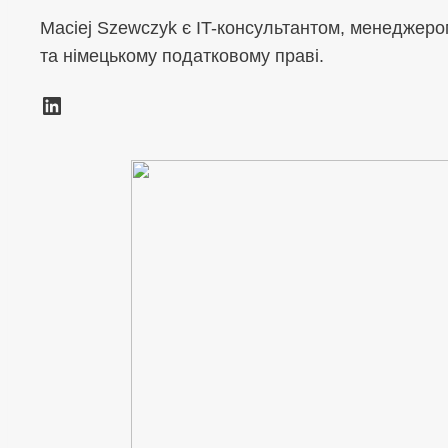
Maciej Szewczyk є IT-консультантом, менеджером
та німецькому податковому праві.
LinkedIn