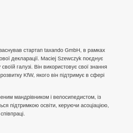
н заснував стартап taxando GmbH, в рамках
вої декларації. Maciej Szewczyk поєднує
своїй галузі. Він використовує свої знання
розвитку KfW, якого він підтримує в сфері
леним мандрівником і велосипедистом, із
ься підтримкою освіти, керуючи асоціацією,
співпраці.