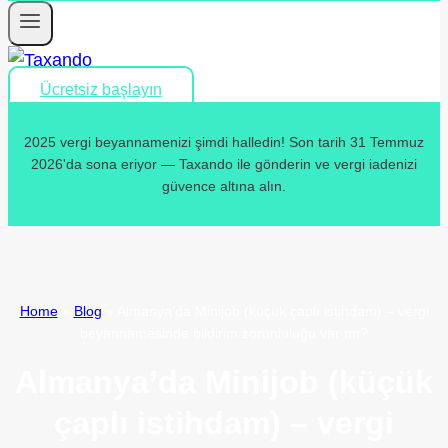
Ücretsiz başlayın
2025 vergi beyannamenizi şimdi halledin! Son tarih 31 Temmuz
2026'da sona eriyor — Taxando ile gönderin ve vergi iadenizi
güvence altına alın.
Home
»
Blog
»
Almanya’da Minijob (küçük çaplı istihdam) – vergi
beyannamesinde bildirim zorunluluğu var mı?
Almanya’da Minijob (küçük
çaplı istihdam) – vergi