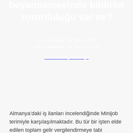
beyannamesinde bildirim
zorunluluğu var mı?
Data publikacji:
18 Mayıs 2025
Data modyfikacji:
16 Temmuz 2026
Autor: Maciej Szewczyk
Almanya’daki iş ilanları incelendiğinde Minijob
terimiyle karşılaşılmaktadır. Bu tür bir işten elde
edilen toplam gelir vergilendirmeye tabi