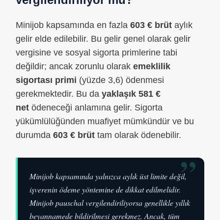
Minijob kapsamında en fazla
603 € brüt
aylık
gelir elde edilebilir. Bu gelir genel olarak gelir
vergisine ve sosyal sigorta primlerine tabi
değildir; ancak zorunlu olarak
emeklilik
sigortası primi
(yüzde 3,6) ödenmesi
gerekmektedir. Bu da
yaklaşık 581 €
net
ödeneceği anlamına gelir. Sigorta
yükümlülüğünden muafiyet mümkündür ve bu
durumda
603 € brüt
tam olarak ödenebilir.
”
Minijob kapsamında yalnızca aylık üst limite değil,
işverenin ödeme yöntemine de dikkat edilmelidir.
Minijob pauschal vergilendiriliyorsa genellikle yıllık
beyannamede bildirilmesi gerekmez. Ancak, tüm