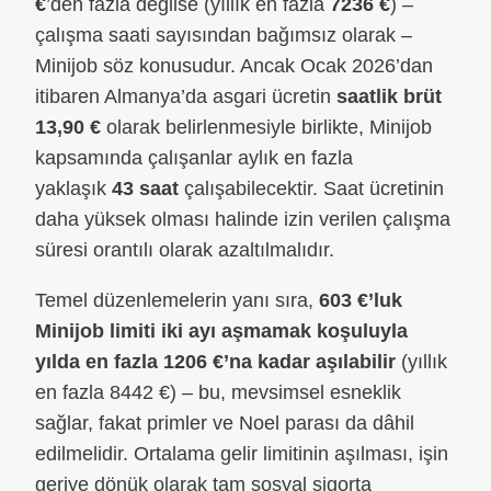
€
’den fazla değilse (yıllık en fazla
7236 €
) –
çalışma saati sayısından bağımsız olarak –
Minijob söz konusudur. Ancak Ocak 2026’dan
itibaren Almanya’da asgari ücretin
saatlik brüt
13,90 €
olarak belirlenmesiyle birlikte, Minijob
kapsamında çalışanlar aylık en fazla
yaklaşık
43 saat
çalışabilecektir. Saat ücretinin
daha yüksek olması halinde izin verilen çalışma
süresi orantılı olarak azaltılmalıdır.
Temel düzenlemelerin yanı sıra,
603 €’luk
Minijob limiti iki ayı aşmamak koşuluyla
yılda en fazla 1206 €’na kadar aşılabilir
(yıllık
en fazla 8442 €) – bu, mevsimsel esneklik
sağlar, fakat primler ve Noel parası da dâhil
edilmelidir. Ortalama gelir limitinin aşılması, işin
geriye dönük olarak tam sosyal sigorta