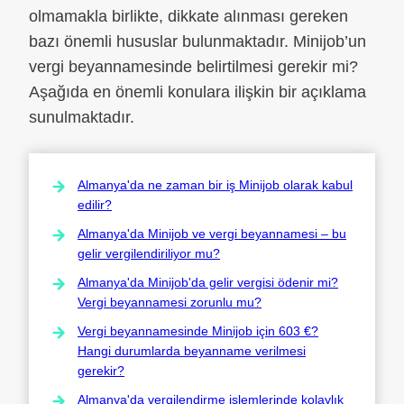
olmamakla birlikte, dikkate alınması gereken
bazı önemli hususlar bulunmaktadır. Minijob’un
vergi beyannamesinde belirtilmesi gerekir mi?
Aşağıda en önemli konulara ilişkin bir açıklama
sunulmaktadır.
Almanya'da ne zaman bir iş Minijob olarak kabul
edilir?
Almanya'da Minijob ve vergi beyannamesi – bu
gelir vergilendiriliyor mu?
Almanya'da Minijob'da gelir vergisi ödenir mi?
Vergi beyannamesi zorunlu mu?
Vergi beyannamesinde Minijob için 603 €?
Hangi durumlarda beyanname verilmesi
gerekir?
Almanya'da vergilendirme işlemlerinde kolaylık