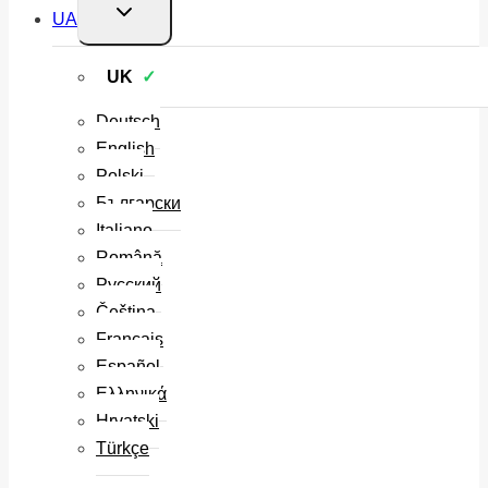
Перемкнути
UA
меню
нащадка
UK
Deutsch
English
Polski
Български
Italiano
Română
Русский
Čeština
Français
Español
Ελληνικά
Hrvatski
Türkçe