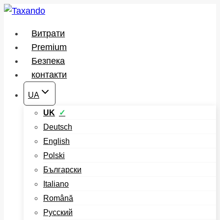
Перейти
до
Витрати
вмісту
Premium
Безпека
контакти
UA
UK
Deutsch
English
Polski
Български
Italiano
Română
Русский