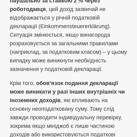
паушально за ставкою 2 % через
роботодавця
, цей дохід зазвичай не
відображається у річній податковій
декларації (Einkommensteuererklärung).
Ситуація змінюється, якщо винагорода
розраховується за загальними правилами
(наприклад, за податковим класом) – у цьому
випадку може виникнути необхідність
зазначення у податковій декларації.
Крім того,
обов’язок подання декларації
може виникати у разі інших внутрішніх чи
іноземних доходів
, які впливають на
основну неоподатковану суму. Тому слід
завжди проводити індивідуальну перевірку,
зокрема якщо мініджоб є лише частиною
доходів або використовуються податкові