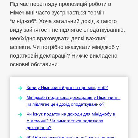
Під час перегляду пропозицій роботи в
Німеччині часто зустрічається термін
“мініджоб”. Хоча загальний дохід з такого
виду зайнятості не підлягає оподаткуванню,
необхідно враховувати деякі важливі
аспекти. Чи потрібно вказувати мініджоб у
податковій декларації? Нижче викладено
основні обставини.
Коли у Німеччині йдеться про мініджоб?
Мініджоб і податкова декларація у Німеччині –
чи підлягає цей дохід оподаткуванню?
Чи існує податок на доходи для мініджобу в
Німеччині? Чи вимагається податкова
декларація?
603 € у мініджобі в декларації: чи є випадки,