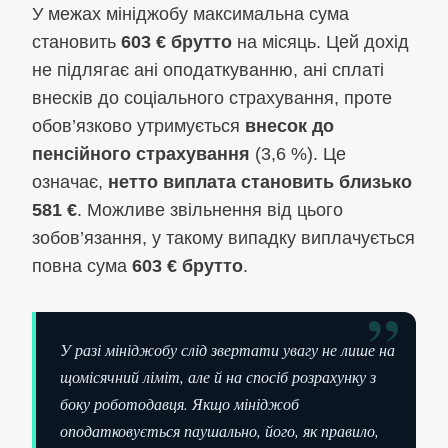
У межах мініджобу максимальна сума
становить
603 € брутто
на місяць. Цей дохід
не підлягає ані оподаткуванню, ані сплаті
внесків до соціального страхування, проте
обов’язково утримується
внесок до
пенсійного страхування
(3,6 %). Це
означає,
нетто виплата становить близько
581 €
. Можливе звільнення від цього
зобов’язання, у такому випадку виплачується
повна сума
603 € брутто
.
”
У разі мініджобу слід звертати увагу не лише на
щомісячний ліміт, але й на спосіб розрахунку з
боку роботодавця. Якщо мініджоб
оподатковується паушально, його, як правило,