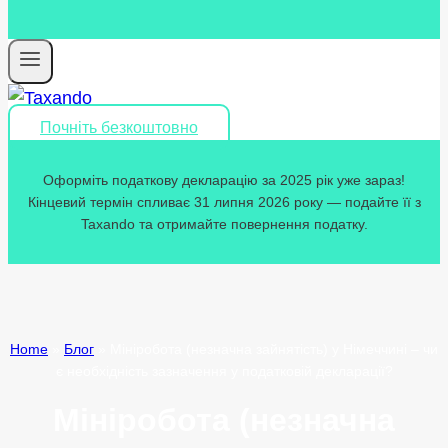
Почніть безкоштовно
Оформіть податкову декларацію за 2025 рік уже зараз!
Кінцевий термін спливає 31 липня 2026 року — подайте її з
Taxando та отримайте повернення податку.
Home
»
Блог
»
Мініробота (незначна зайнятість) у Німеччині – чи
є необхідність зазначення у податковій декларації?
Мініробота (незначна