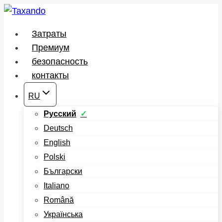
Перейти
к
Затраты
содержимому
Премиум
безопасность
контакты
RU
Русский
Deutsch
English
Polski
Български
Italiano
Română
Українська