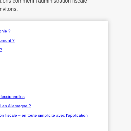
quons comment l’administration fiscale
invitons.
gnie ?
lement ?
 ?
ofessionnelles
il en Allemagne ?
fiscale – en toute simplicité avec l'application