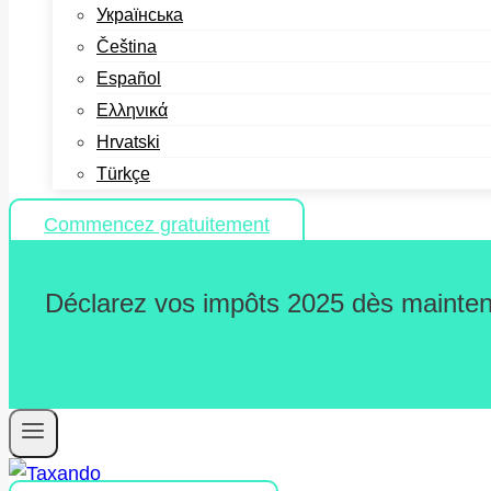
Українська
Čeština
Español
Ελληνικά
Hrvatski
Türkçe
Commencez gratuitement
Déclarez vos impôts 2025 dès maintena