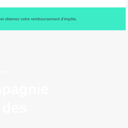
o et obtenez votre remboursement d'impôts.
impôts?
mpagnie
 des