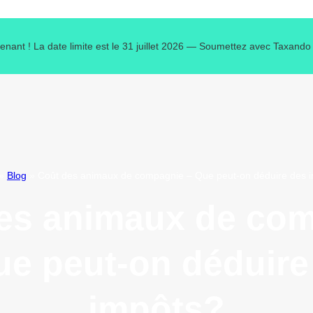
tenant ! La date limite est le 31 juillet 2026 — Soumettez avec Taxand
»
Blog
»
Coût des animaux de compagnie – Que peut-on déduire des 
es animaux de co
ue peut-on déduire
impôts?