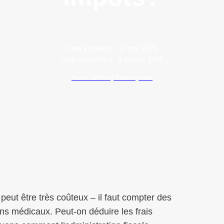
Data publikacji:
11 mai 2025
Data modyfikacji:
6 janvier 2026
Autor: Maciej Wawrzyniak
eut être très coûteux – il faut compter des
ins médicaux. Peut-on déduire les frais