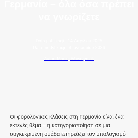
Γερμανία – όλα όσα πρέπει
να γνωρίζετε
Data publikacji:
14 Απριλίου 2025
Data modyfikacji:
8 Ιανουαρίου 2026
Autor: Maciej Wawrzyniak
Οι φορολογικές κλάσεις στη Γερμανία είναι ένα
εκτενές θέμα – η κατηγοριοποίηση σε μια
συγκεκριμένη ομάδα επηρεάζει τον υπολογισμό