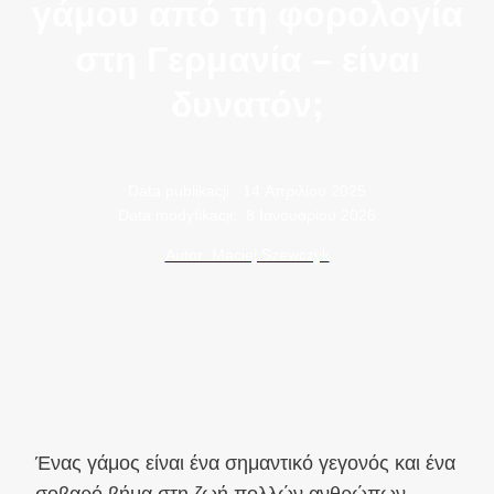
γάμου από τη φορολογία
στη Γερμανία – είναι
δυνατόν;
Data publikacji:
14 Απριλίου 2025
Data modyfikacji:
8 Ιανουαρίου 2026
Autor: Maciej Szewczyk
Ένας γάμος είναι ένα σημαντικό γεγονός και ένα
σοβαρό βήμα στη ζωή πολλών ανθρώπων.