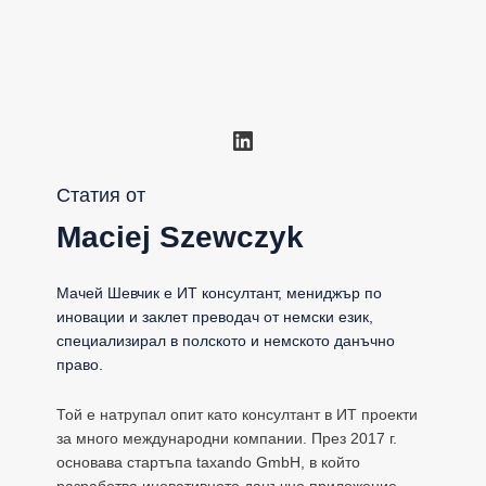
LinkedIn
Статия от
Maciej Szewczyk
Мачей Шевчик е ИТ консултант, мениджър по
иновации и заклет преводач от немски език,
специализирал в полското и немското данъчно
право.
Той е натрупал опит като консултант в ИТ проекти
за много международни компании. През 2017 г.
основава стартъпа taxando GmbH, в който
разработва иновативното данъчно приложение