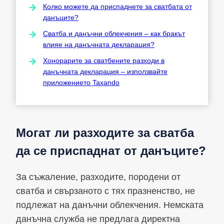
Колко можете да приспаднете за сватбата от
данъците?
Сватба и данъчни облекчения – как бракът
влияе на данъчната декларация?
Хонорарите за сватбените разходи в
данъчната декларация – използвайте
приложението Taxando
Могат ли разходите за сватба
да се приспаднат от данъците?
За съжаление, разходите, породени от
сватба и свързаното с тях празненство, не
подлежат на данъчни облекчения. Немската
данъчна служба не предлага директна