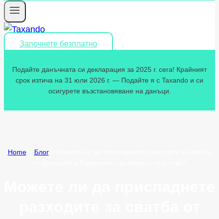
Започнете безплатно
Подайте данъчната си декларация за 2025 г. сега! Крайният
срок изтича на 31 юли 2026 г. — Подайте я с Taxando и си
осигурете възстановяване на данъци.
Home
»
Блог
»
Можете ли да приспаднете разходите за сватба
от данъците в Германия – възможно ли е това?
Можете ли да приспаднете
разходите за сватба от