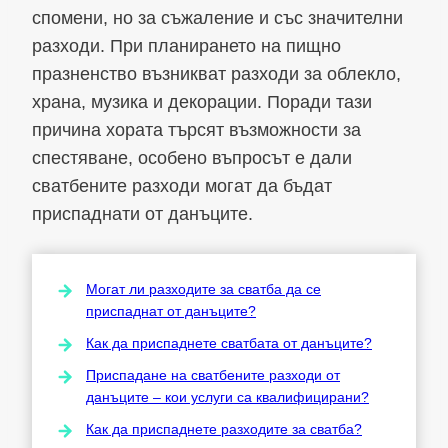
спомени, но за съжаление и със значителни
разходи. При планирането на пищно
празненство възникват разходи за облекло,
храна, музика и декорации. Поради тази
причина хората търсят възможности за
спестяване, особено въпросът е дали
сватбените разходи могат да бъдат
приспаднати от данъците.
Могат ли разходите за сватба да се
приспаднат от данъците?
Как да приспаднете сватбата от данъците?
Приспадане на сватбените разходи от
данъците – кои услуги са квалифицирани?
Как да приспаднете разходите за сватба?