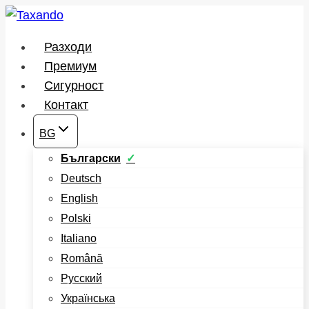
Към
съдържанието
Разходи
Премиум
Сигурност
Контакт
BG
Български
Deutsch
English
Polski
Italiano
Română
Русский
Українська