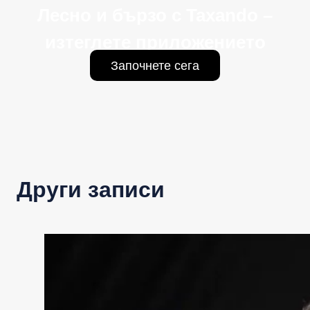
Лесно и бързо с Taxando –
изтеглете приложението
Започнете сега
Други записи