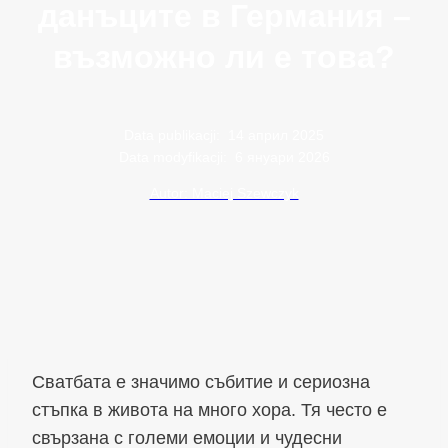
данъците в Германия –
възможно ли е това?
Data publikacji:
14 април 2025
Data modyfikacji:
6 януари 2026
Autor: Maciej Szewczyk
Сватбата е значимо събитие и сериозна
стъпка в живота на много хора. Тя често е
свързана с големи емоции и чудесни