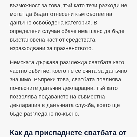
възможност за това, тъй като тези разходи не
могат да бъдат отнесени към съответна
данъчно освободена категория. В
определени случаи обаче има шанс да бъде
възстановена част от средствата,
изразходвани за празненството.
Немската държава разглежда сватбата като
частно събитие, което не се счита за данъчно
значимо. Въпреки това, сватбата повлиява
по-късните данъчни декларации, тъй като
позволява подаването на съвместна
декларация в данъчната служба, което ще
бъде разгледано по-късно.
Как да приспаднете сватбата от