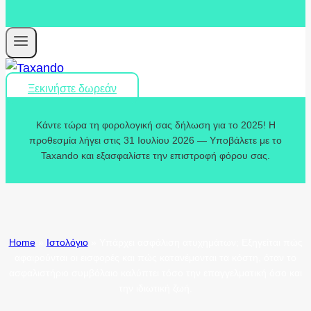
Ξεκινήστε δωρεάν
Κάντε τώρα τη φορολογική σας δήλωση για το 2025! Η
προθεσμία λήγει στις 31 Ιουλίου 2026 — Υποβάλετε με το
Taxando και εξασφαλίστε την επιστροφή φόρου σας.
Home
»
Ιστολόγιο
»
Υπάρχει ασφάλιση ατυχημάτων; Εξηγείται πώς
αφαιρούνται οι εισφορές και πώς κατανέμονται τα κόστη, όταν το
ασφαλιστήριο συμβόλαιο καλύπτει τόσο την επαγγελματική όσο και
την ιδιωτική ζωή.