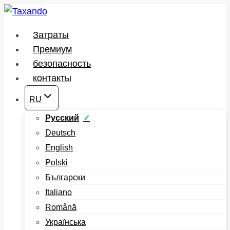
Перейти
к
Затраты
содержимому
Премиум
безопасность
контакты
RU
Русский
Deutsch
English
Polski
Български
Italiano
Română
Українська