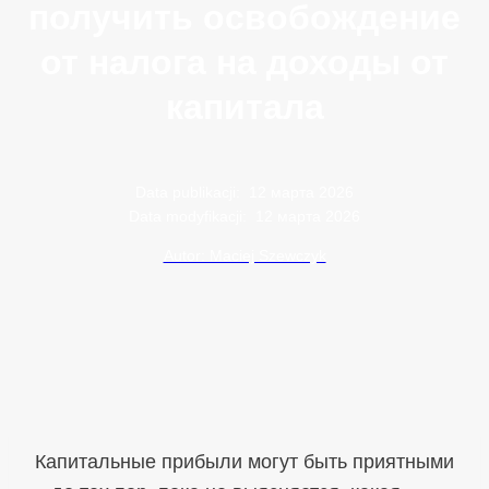
получить освобождение
от налога на доходы от
капитала
Data publikacji:
12 марта 2026
Data modyfikacji:
12 марта 2026
Autor: Maciej Szewczyk
Капитальные прибыли могут быть приятными