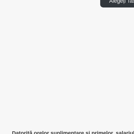
Alegeți T
Datorită orelor suplimentare și primelor, salari