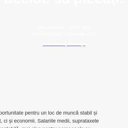
Data publikacji:
18 iulie 2025
Data modyfikacji:
5 februarie 2026
Autor: Maciej Szewczyk
rtunitate pentru un loc de muncă stabil și
it, ci și economii. Salariile medii, suprataxele