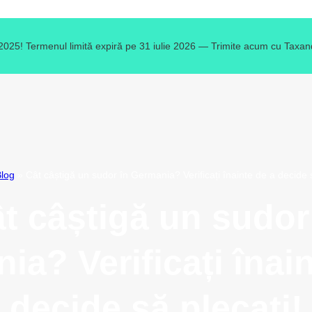
 2025! Termenul limită expiră pe 31 iulie 2026 — Trimite acum cu Taxand
log
»
Cât câștigă un sudor în Germania? Verificați înainte de a decide s
t câștigă un sudor
ia? Verificați înain
decide să plecați!