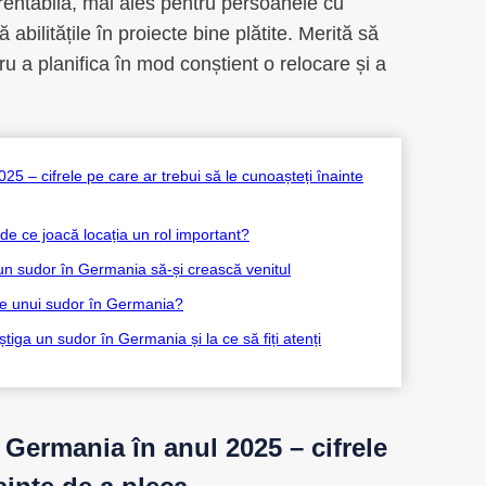
 rentabilă, mai ales pentru persoanele cu
 abilitățile în proiecte bine plătite. Merită să
u a planifica în mod conștient o relocare și a
5 – cifrele pe care ar trebui să le cunoașteți înainte
 de ce joacă locația un rol important?
un sudor în Germania să-și crească venitul
rile unui sudor în Germania?
tiga un sudor în Germania și la ce să fiți atenți
 Germania în anul 2025 – cifrele