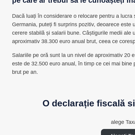
pe care ar trebui să le cunoașteți în
Dacă luați în considerare o relocare pentru a lucra ș
Germania, puteți fi surprins pozitiv, deoarece este 
cerere stabilă și salarii bune. Câștigurile medii al
aproximativ 38.300 euro anual brut, ceea ce cores
Salariile pe oră sunt la un nivel de aproximativ 20 eu
este de 32.500 euro anual, în timp ce cei mai bine p
brut pe an.
O declarație fiscală 
alege Tax