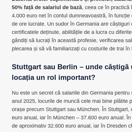
50% față de salariul de bază
, ceea ce în practică 
4.000 euro net în contul dumneavoastră, în funcție 
de ore lucrate. Un sudor în Germania are câștiguri c
certificatele deținute, abilitățile de a lucra cu dife
gândiți să lucrați în această profesie, verificarea sal
plecarea și să vă familiarizați cu costurile de trai în
Stuttgart sau Berlin – unde câștigă
locația un rol important?
Nu este un secret că salariile din Germania pentru 
anul 2025, locurile de muncă cele mai bine plătite p
orașe precum Stuttgart sau München. În Stuttgart, 
euro anual, iar în München – 37.600 euro anual. În 
de aproximativ 32.600 euro anual, iar în Dresden ch