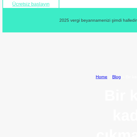
Ücretsiz başlayın
2025 vergi beyannamenizi şimdi halledin
Home
»
Blog
»
Bir k
Bir 
kad
çıkma