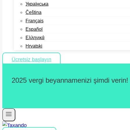
Українська
Čeština
Français
Español
Ελληνικά
Hrvatski
Ücretsiz başlayın
2025 vergi beyannamenizi şimdi verin!