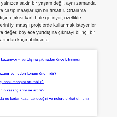
 yalnızca sakin bir yaşam değil, aynı zamanda
e cazip maaşlar için bir fırsattır. Ortalama
şına çıkışı kârlı hale getiriyor, özellikle
lerini iyi maaşlı projelerde kullanmak isteyenler
e değer, böylece yurtdışına çıkmayı bilinçli bir
larından kaçınabilirsiniz.
 kazanıyor – yurtdışına çıkmadan önce bilinmesi
 kazanır ve neden konum önemlidir?
 nasıl maaşını artırabilir?
ın kazançlarını ne artırır?
'da ne kadar kazanabileceğini ve nelere dikkat etmeniz