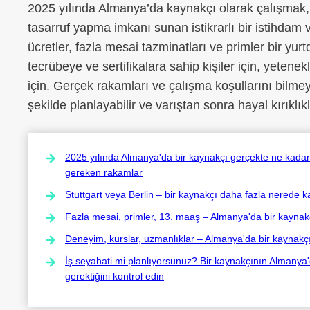
2025 yılında Almanya’da kaynakçı olarak çalışmak,
tasarruf yapma imkanı sunan istikrarlı bir istihdam v
ücretler, fazla mesai tazminatları ve primler bir yurtdı
tecrübeye ve sertifikalara sahip kişiler için, yetenek
için. Gerçek rakamları ve çalışma koşullarını bilmey
şekilde planlayabilir ve varıştan sonra hayal kırıklık
2025 yılında Almanya'da bir kaynakçı gerçekte ne kadar
gereken rakamlar
Stuttgart veya Berlin – bir kaynakçı daha fazla nerede
Fazla mesai, primler, 13. maaş – Almanya'da bir kaynakçı
Deneyim, kurslar, uzmanlıklar – Almanya'da bir kaynakçın
İş seyahati mi planlıyorsunuz? Bir kaynakçının Almanya
gerektiğini kontrol edin