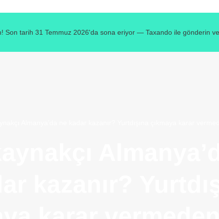
! Son tarih 31 Temmuz 2026'da sona eriyor — Taxando ile gönderin ve v
aynakçı Almanya’da ne kadar kazanır? Yurtdışına çıkmaya karar vermed
kaynakçı Almanya’
ar kazanır? Yurtdı
ya karar vermede