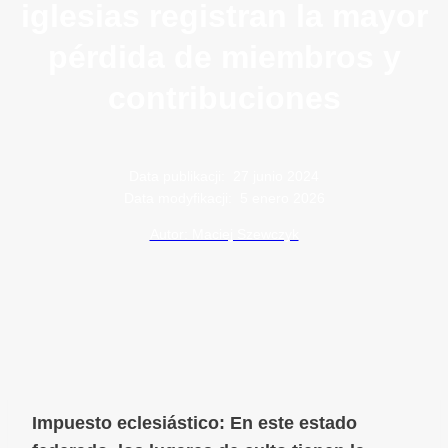
iglesias registran la mayor
pérdida de miembros y
contribuciones
Data publikacji:
27 junio 2024
Data modyfikacji:
5 enero 2026
Autor: Maciej Szewczyk
Impuesto eclesiástico: En este estado