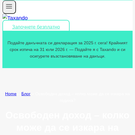
Започнете безплатно
Подайте данъчната си декларация за 2025 г. сега! Крайният
срок изтича на 31 юли 2026 г. — Подайте я с Taxando и си
осигурете възстановяване на данъци.
Home
»
Блог
»
Освободен доход – колко може да се изкара на
година?
Освободен доход – колко
може да се изкара на