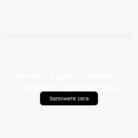
Лесно и бързо с Taxando –
изтеглете приложението
Започнете сега