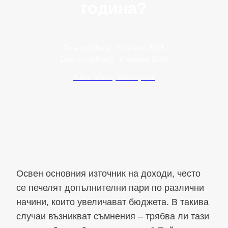
година?
Data publikacji:
22 април 2025
Data modyfikacji:
6 януари 2026
Autor: Maciej Wawrzyniak
Освен основния източник на доходи, често
се печелят допълнителни пари по различни
начини, които увеличават бюджета. В такива
случаи възникват съмнения – трябва ли тази