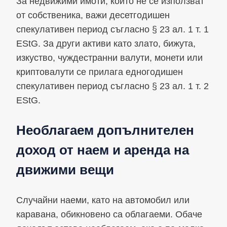
За недвижими имоти, които не се използват
от собственика, важи десетгодишен
спекулативен период съгласно § 23 ал. 1 т. 1
EStG. За други активи като злато, бижута,
изкуство, чуждестранни валути, монети или
криптовалути се прилага едногодишен
спекулативен период съгласно § 23 ал. 1 т. 2
EStG.
Необлагаем допълнителен
доход от наем и аренда на
движими вещи
Случайни наеми, като на автомобил или
каравана, обикновено са облагаеми. Обаче