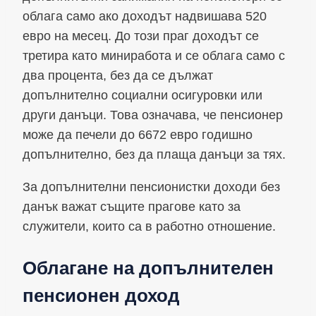
облага само ако доходът надвишава 520
евро на месец. До този праг доходът се
третира като миниработа и се облага само с
два процента, без да се дължат
допълнително социални осигуровки или
други данъци. Това означава, че пенсионер
може да печели до 6672 евро годишно
допълнително, без да плаща данъци за тях.
За допълнителни пенсионистки доходи без
данък важат същите прагове като за
служители, които са в работно отношение.
Облагане на допълнителен
пенсионен доход