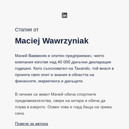
LinkedIn
Статия от
Maciej Wawrzyniak
Мачей Вавжиняк е опитен предприемач, чиято
компания изготвя над 40 000 данъчни декларации
годишно. Като съосновател на Taxando, той внася в
проекта своя опит и знания в областта на
финансите, маркетинга и данъците.
В личния си живот Мачей обича спортните
предизвикателства, свири на китара и обича да
плува в езерото. Освен това е горд баща на трима
сина.
Повече за автора