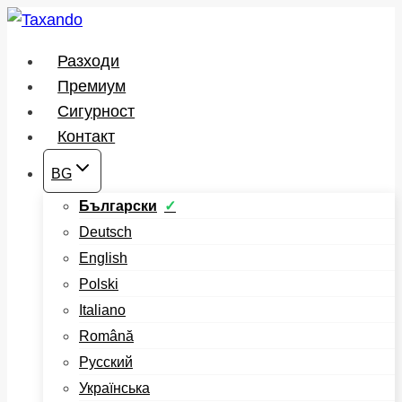
Към
съдържанието
Разходи
Премиум
Сигурност
Контакт
BG
Български
Deutsch
English
Polski
Italiano
Română
Русский
Українська