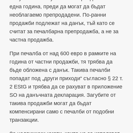
една година, преди да могат да бъдат
необлагаемо препродадени. По-ранни
продажби подлежат на данък, тъй като се
считат за печалбарна препродажба, а не за
частна продажба.
При печалба от над 600 евро в рамките на
година от частни продажби, тя трябва да
бъде обложена с данък. Такива печалби
попадат под „други приходи“ съгласно § 22 т.
2 EStG и трябва да се рахуват в приложение
SO на данъчната декларация. Загубите от
такива продажби могат да бъдат
компенсирани само с печалби от подобни
транзакции.