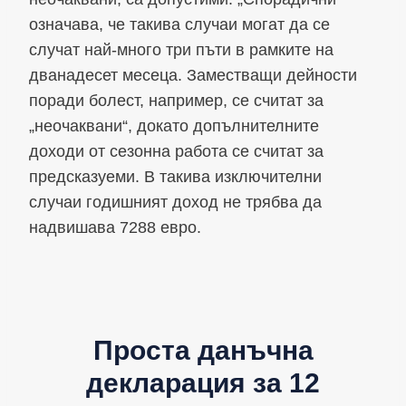
означава, че такива случаи могат да се
случат най-много три пъти в рамките на
дванадесет месеца. Заместващи дейности
поради болест, например, се считат за
„неочаквани“, докато допълнителните
доходи от сезонна работа се считат за
предсказуеми. В такива изключителни
случаи годишният доход не трябва да
надвишава 7288 евро.
Проста данъчна
декларация за 12