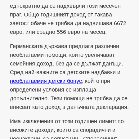
еднократно да се надхвърли този месечен
праг. Общо годишният доход от такава
заетост обаче не трябва да надвишава 6672
евро, или средно 556 евро на месец.
Германската държава предлага различни
необлагаеми помощи, които увеличават
семейния доход, без да се дължат данъци.
Сред най-важните са детските надбавки и
необлагаемия детски бонус
, който при
определени условия се изплаща
допълнително. Тези помощи не трябва да се
вписват като доход в данъчната декларация.
Има изключения от този годишен лимит: по-
високите доходи, които са спорадични и
неочаквани, са допустими. „Спорадични“